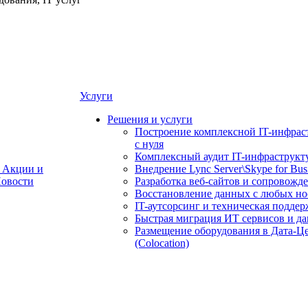
Услуги
Решения и услуги
Построение комплексной IT-инфрас
с нуля
Комплексный аудит IT-инфраструкт
Акции и
Внедрение Lync Server\Skype for Bus
овости
Разработка веб-сайтов и сопровожд
Восстановление данных с любых но
IT-аутсорсинг и техническая поддер
Быстрая миграция ИТ сервисов и д
Размещение оборудования в Дата-Ц
(Colocation)