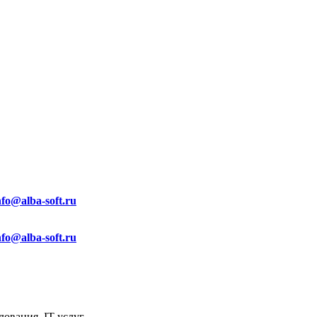
nfo@alba-soft.ru
nfo@alba-soft.ru
ования, IT услуг