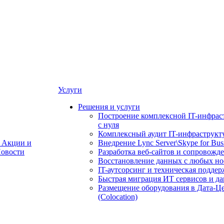
Услуги
Решения и услуги
Построение комплексной IT-инфрас
с нуля
Комплексный аудит IT-инфраструкт
Акции и
Внедрение Lync Server\Skype for Bus
овости
Разработка веб-сайтов и сопровожд
Восстановление данных с любых но
IT-аутсорсинг и техническая поддер
Быстрая миграция ИТ сервисов и д
Размещение оборудования в Дата-Ц
(Colocation)