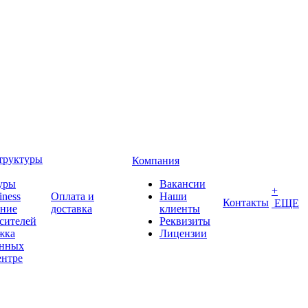
труктуры
Компания
уры
Вакансии
+
iness
Оплата и
Наши
Контакты
ЕЩЕ
ение
доставка
клиенты
сителей
Реквизиты
жка
Лицензии
анных
ентре