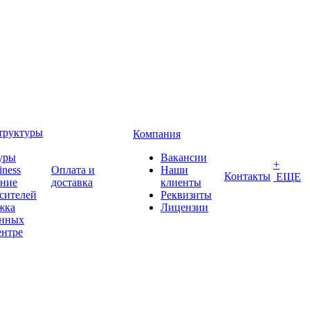
труктуры
Компания
уры
Вакансии
+
iness
Оплата и
Наши
Контакты
ЕЩЕ
ение
доставка
клиенты
сителей
Реквизиты
жка
Лицензии
анных
ентре