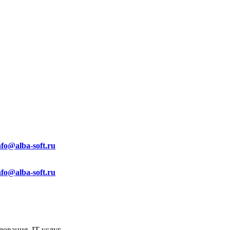
nfo@alba-soft.ru
nfo@alba-soft.ru
ования, IT услуг