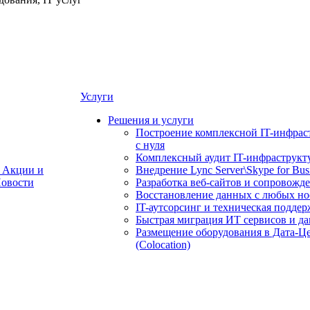
Услуги
Решения и услуги
Построение комплексной IT-инфрас
с нуля
Комплексный аудит IT-инфраструкт
Акции и
Внедрение Lync Server\Skype for Bus
овости
Разработка веб-сайтов и сопровожд
Восстановление данных с любых но
IT-аутсорсинг и техническая поддер
Быстрая миграция ИТ сервисов и д
Размещение оборудования в Дата-Ц
(Colocation)