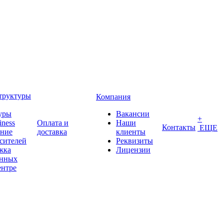
труктуры
Компания
уры
Вакансии
+
iness
Оплата и
Наши
Контакты
ЕЩЕ
ение
доставка
клиенты
сителей
Реквизиты
жка
Лицензии
анных
ентре