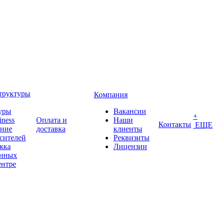
труктуры
Компания
уры
Вакансии
+
iness
Оплата и
Наши
Контакты
ЕЩЕ
ение
доставка
клиенты
сителей
Реквизиты
жка
Лицензии
анных
ентре