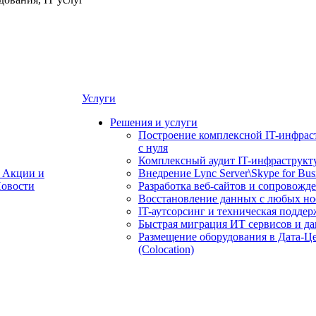
Услуги
Решения и услуги
Построение комплексной IT-инфрас
с нуля
Комплексный аудит IT-инфраструкт
Акции и
Внедрение Lync Server\Skype for Bus
овости
Разработка веб-сайтов и сопровожд
Восстановление данных с любых но
IT-аутсорсинг и техническая поддер
Быстрая миграция ИТ сервисов и д
Размещение оборудования в Дата-Ц
(Colocation)