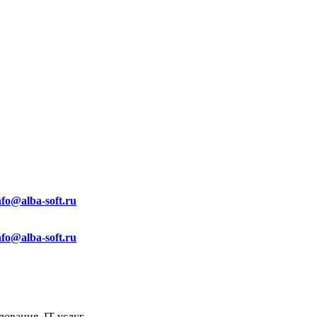
nfo@alba-soft.ru
nfo@alba-soft.ru
ования, IT услуг