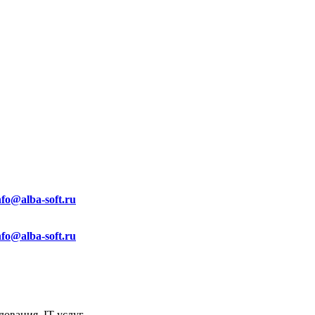
nfo@alba-soft.ru
nfo@alba-soft.ru
ования, IT услуг