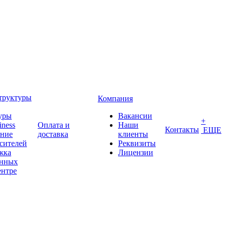
труктуры
Компания
уры
Вакансии
+
iness
Оплата и
Наши
Контакты
ЕЩЕ
ение
доставка
клиенты
сителей
Реквизиты
жка
Лицензии
анных
ентре