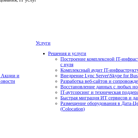
Услуги
Решения и услуги
Построение комплексной IT-инфрас
с нуля
Комплексный аудит IT-инфраструкт
Акции и
Внедрение Lync Server\Skype for Bus
овости
Разработка веб-сайтов и сопровожд
Восстановление данных с любых но
IT-аутсорсинг и техническая поддер
Быстрая миграция ИТ сервисов и д
Размещение оборудования в Дата-Ц
(Colocation)