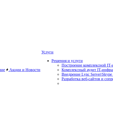
Услуги
Решения и услуги
Построение комплексной IT-
ние
Акции и Новости
Комплексный аудит IT-инфр
Внедрение Lync Server\Skype 
Разработка веб-сайтов и соп