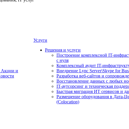
Услуги
Решения и услуги
Построение комплексной IT-инфрас
с нуля
Комплексный аудит IT-инфраструкт
Акции и
Внедрение Lync Server\Skype for Bus
овости
Разработка веб-сайтов и сопровожд
Восстановление данных с любых но
IT-аутсорсинг и техническая поддер
Быстрая миграция ИТ сервисов и д
Размещение оборудования в Дата-Ц
(Colocation)