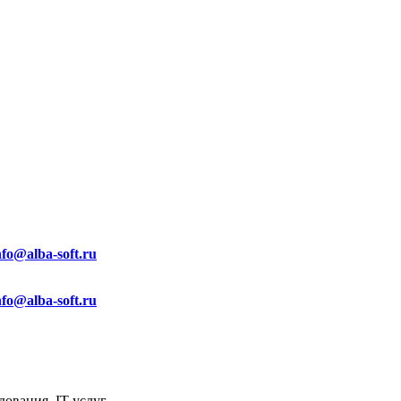
nfo@alba-soft.ru
nfo@alba-soft.ru
ования, IT услуг