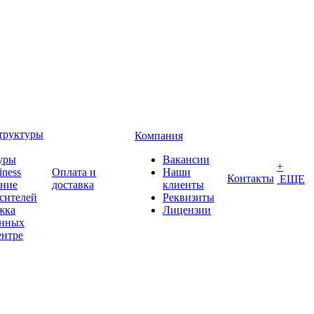
труктуры
Компания
уры
Вакансии
+
iness
Оплата и
Наши
Контакты
ЕЩЕ
ение
доставка
клиенты
сителей
Реквизиты
жка
Лицензии
анных
ентре