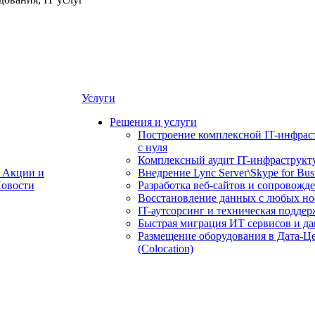
Услуги
Решения и услуги
Построение комплексной IT-инфрас
с нуля
Комплексный аудит IT-инфраструкт
Акции и
Внедрение Lync Server\Skype for Bus
овости
Разработка веб-сайтов и сопровожд
Восстановление данных с любых но
IT-аутсорсинг и техническая поддер
Быстрая миграция ИТ сервисов и д
Размещение оборудования в Дата-Ц
(Colocation)