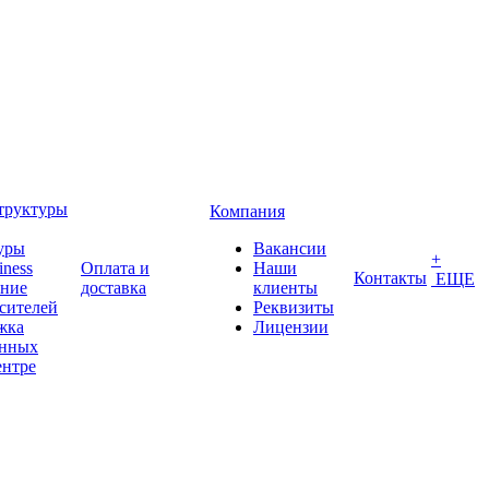
труктуры
Компания
уры
Вакансии
+
iness
Оплата и
Наши
Контакты
ЕЩЕ
ение
доставка
клиенты
сителей
Реквизиты
жка
Лицензии
анных
ентре