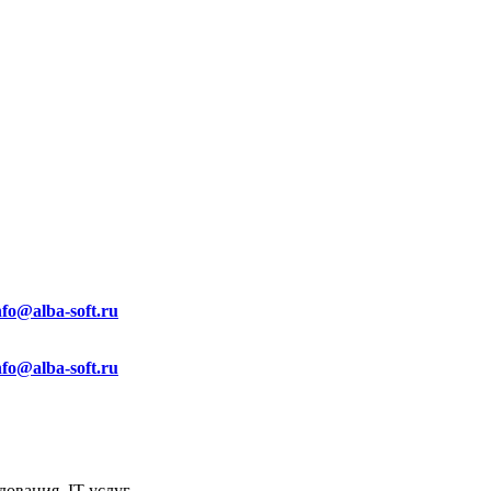
nfo@alba-soft.ru
nfo@alba-soft.ru
ования, IT услуг