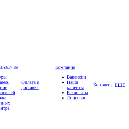
труктуры
Компания
уры
Вакансии
+
iness
Оплата и
Наши
Контакты
ЕЩЕ
ение
доставка
клиенты
сителей
Реквизиты
жка
Лицензии
анных
ентре