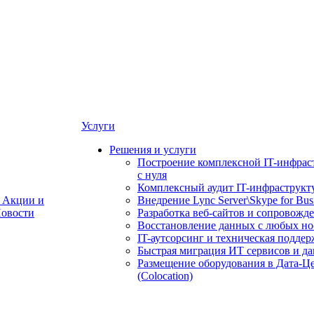
Услуги
Решения и услуги
Построение комплексной IT-инфрас
с нуля
Комплексный аудит IT-инфраструкт
Акции и
Внедрение Lync Server\Skype for Bus
овости
Разработка веб-сайтов и сопровожд
Восстановление данных с любых но
IT-аутсорсинг и техническая поддер
Быстрая миграция ИТ сервисов и д
Размещение оборудования в Дата-Ц
(Colocation)