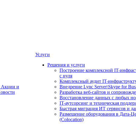
Услуги
Решения и услуги
Построение комплексной IT-инфрас
с нуля
Комплексный аудит IT-инфраструкт
Акции и
Внедрение Lync Server\Skype for Bus
овости
Разработка веб-сайтов и сопровожд
Восстановление данных с любых но
IT-аутсорсинг и техническая поддер
Быстрая миграция ИТ сервисов и д
Размещение оборудования в Дата-Ц
(Colocation)