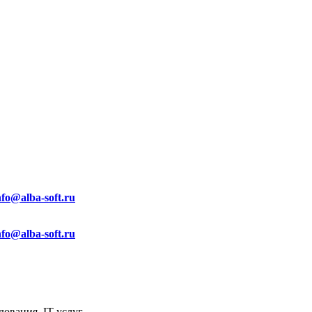
nfo@alba-soft.ru
nfo@alba-soft.ru
ования, IT услуг