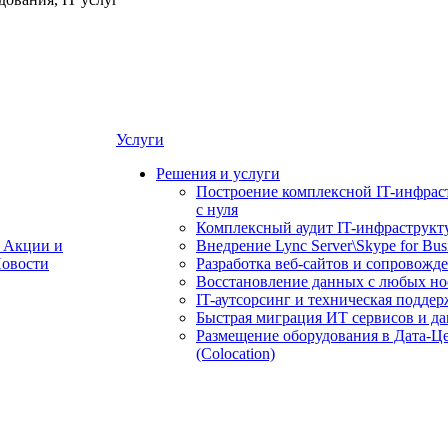
Услуги
Решения и услуги
Построение комплексной IT-инфрас
с нуля
Комплексный аудит IT-инфраструкт
Акции и
Внедрение Lync Server\Skype for Bus
овости
Разработка веб-сайтов и сопровожд
Восстановление данных с любых но
IT-аутсорсинг и техническая поддер
Быстрая миграция ИТ сервисов и д
Размещение оборудования в Дата-Ц
(Colocation)