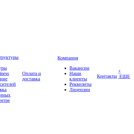
труктуры
Компания
уры
Вакансии
+
iness
Оплата и
Наши
Контакты
ЕЩЕ
ение
доставка
клиенты
сителей
Реквизиты
жка
Лицензии
анных
ентре