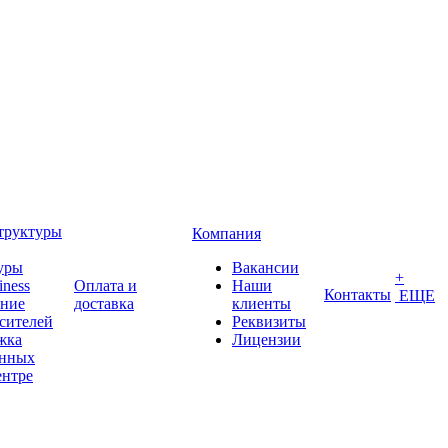
труктуры
Компания
уры
Вакансии
+
iness
Оплата и
Наши
Контакты
ЕЩЕ
ение
доставка
клиенты
сителей
Реквизиты
жка
Лицензии
анных
ентре