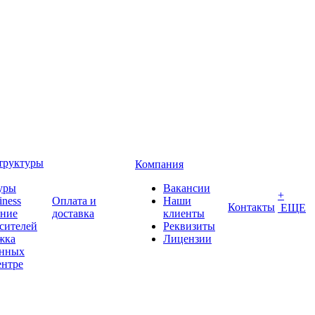
труктуры
Компания
уры
Вакансии
+
iness
Оплата и
Наши
Контакты
ЕЩЕ
ение
доставка
клиенты
сителей
Реквизиты
жка
Лицензии
анных
ентре