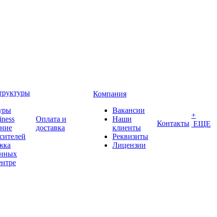
труктуры
Компания
уры
Вакансии
+
iness
Оплата и
Наши
Контакты
ЕЩЕ
ение
доставка
клиенты
сителей
Реквизиты
жка
Лицензии
анных
ентре