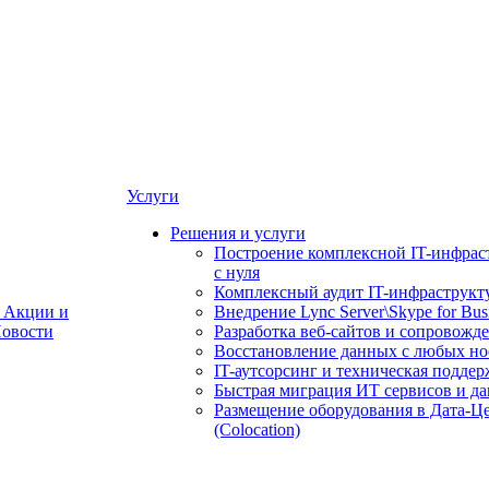
Услуги
Решения и услуги
Построение комплексной IT-инфрас
с нуля
Комплексный аудит IT-инфраструкт
Акции и
Внедрение Lync Server\Skype for Bus
овости
Разработка веб-сайтов и сопровожд
Восстановление данных с любых но
IT-аутсорсинг и техническая поддер
Быстрая миграция ИТ сервисов и д
Размещение оборудования в Дата-Ц
(Colocation)