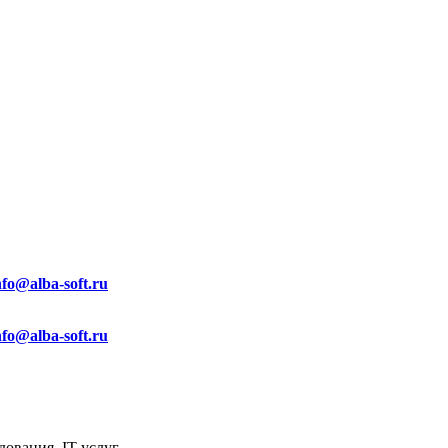
nfo@alba-soft.ru
nfo@alba-soft.ru
ования, IT услуг