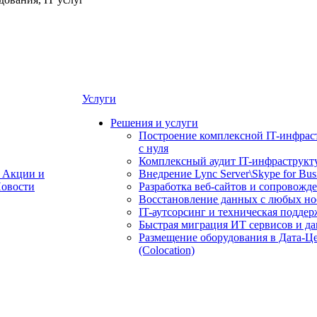
Услуги
Решения и услуги
Построение комплексной IT-инфрас
с нуля
Комплексный аудит IT-инфраструкт
Акции и
Внедрение Lync Server\Skype for Bus
овости
Разработка веб-сайтов и сопровожд
Восстановление данных с любых но
IT-аутсорсинг и техническая поддер
Быстрая миграция ИТ сервисов и д
Размещение оборудования в Дата-Ц
(Colocation)