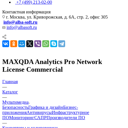
+7 (499) 213-02-00
Контактная информация
г. Москва, ул. Криворожская, д. 6А, стр. 2, офис 305
info@alba-soft.ru
info@albasoft.ru
MAXQDA Analytics Pro Network
License Commercial
Главная
—
Каталог
—
Мультимедиа
Безопасность
Графика и дизайн
Бизнес-
приложения
Антивирусы
Инфраструктурное
ПО
Мониторинг
САПР
Производители ПО
—
Конвертеры и кодировщики