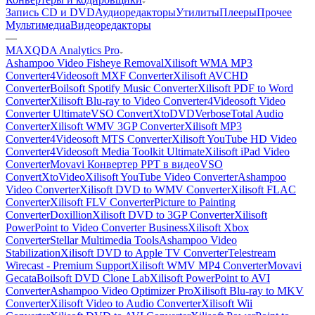
Запись CD и DVD
Аудиоредакторы
Утилиты
Плееры
Прочее
Мультимедиа
Видеоредакторы
—
MAXQDA Analytics Pro
Ashampoo Video Fisheye Removal
Xilisoft WMA MP3
Converter
4Videosoft MXF Converter
Xilisoft AVCHD
Converter
Boilsoft Spotify Music Converter
Xilisoft PDF to Word
Converter
Xilisoft Blu-ray to Video Converter
4Videosoft Video
Converter Ultimate
VSO ConvertXtoDVD
Verbose
Total Audio
Converter
Xilisoft WMV 3GP Converter
Xilisoft MP3
Converter
4Videosoft MTS Converter
Xilisoft YouTube HD Video
Converter
4Videosoft Media Toolkit Ultimate
Xilisoft iPad Video
Converter
Movavi Конвертер PPT в видео
VSO
ConvertXtoVideo
Xilisoft YouTube Video Converter
Ashampoo
Video Converter
Xilisoft DVD to WMV Converter
Xilisoft FLAC
Converter
Xilisoft FLV Converter
Picture to Painting
Converter
Doxillion
Xilisoft DVD to 3GP Converter
Xilisoft
PowerPoint to Video Converter Business
Xilisoft Xbox
Converter
Stellar Multimedia Tools
Ashampoo Video
Stabilization
Xilisoft DVD to Apple TV Converter
Telestream
Wirecast - Premium Support
Xilisoft WMV MP4 Converter
Movavi
Gecata
Boilsoft DVD Clone Lab
Xilisoft PowerPoint to AVI
Converter
Ashampoo Video Optimizer Pro
Xilisoft Blu-ray to MKV
Converter
Xilisoft Video to Audio Converter
Xilisoft Wii