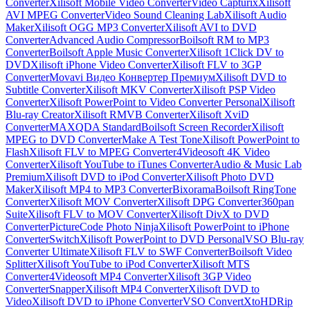
Converter
Xilisoft Mobile Video Converter
Video Capturix
Xilisoft
AVI MPEG Converter
Video Sound Cleaning Lab
Xilisoft Audio
Maker
Xilisoft OGG MP3 Converter
Xilisoft AVI to DVD
Converter
Advanced Audio Compressor
Boilsoft RM to MP3
Converter
Boilsoft Apple Music Converter
Xilisoft 1Click DV to
DVD
Xilisoft iPhone Video Converter
Xilisoft FLV to 3GP
Converter
Movavi Видео Конвертер Премиум
Xilisoft DVD to
Subtitle Converter
Xilisoft MKV Converter
Xilisoft PSP Video
Converter
Xilisoft PowerPoint to Video Converter Personal
Xilisoft
Blu-ray Creator
Xilisoft RMVB Converter
Xilisoft XviD
Converter
MAXQDA Standard
Boilsoft Screen Recorder
Xilisoft
MPEG to DVD Converter
Make A Test Tone
Xilisoft PowerPoint to
Flash
Xilisoft FLV to MPEG Converter
4Videosoft 4K Video
Converter
Xilisoft YouTube to iTunes Converter
Audio & Music Lab
Premium
Xilisoft DVD to iPod Converter
Xilisoft Photo DVD
Maker
Xilisoft MP4 to MP3 Converter
Bixorama
Boilsoft RingTone
Converter
Xilisoft MOV Converter
Xilisoft DPG Converter
360pan
Suite
Xilisoft FLV to MOV Converter
Xilisoft DivX to DVD
Converter
PictureCode Photo Ninja
Xilisoft PowerPoint to iPhone
Converter
Switch
Xilisoft PowerPoint to DVD Personal
VSO Blu-ray
Converter Ultimate
Xilisoft FLV to SWF Converter
Boilsoft Video
Splitter
Xilisoft YouTube to iPod Converter
Xilisoft MTS
Converter
4Videosoft MP4 Converter
Xilisoft 3GP Video
Converter
Snapper
Xilisoft MP4 Converter
Xilisoft DVD to
Video
Xilisoft DVD to iPhone Converter
VSO ConvertXtoHD
Rip