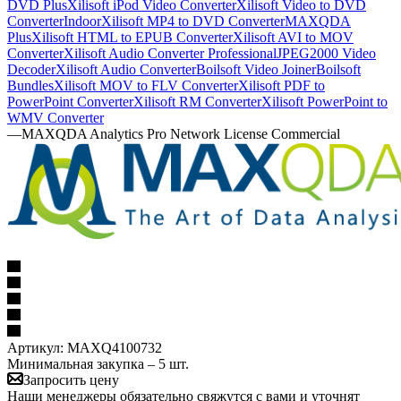
DVD Plus
Xilisoft iPod Video Converter
Xilisoft Video to DVD
Converter
Indoor
Xilisoft MP4 to DVD Converter
MAXQDA
Plus
Xilisoft HTML to EPUB Converter
Xilisoft AVI to MOV
Converter
Xilisoft Audio Converter Professional
JPEG2000 Video
Decoder
Xilisoft Audio Converter
Boilsoft Video Joiner
Boilsoft
Bundles
Xilisoft MOV to FLV Converter
Xilisoft PDF to
PowerPoint Converter
Xilisoft RM Converter
Xilisoft PowerPoint to
WMV Converter
—
MAXQDA Analytics Pro Network License Commercial
Артикул:
MAXQ4100732
Минимальная закупка – 5 шт.
Запросить цену
Наши менеджеры обязательно свяжутся с вами и уточнят