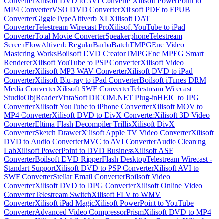
Converter
Xilisoft DVD to AVI Converter
Xilisoft PowerPoint to
MP4 Converter
VSO DVD Converter
Xilisoft PDF to EPUB
Converter
GiggleType
Altiverb XL
Xilisoft DAT
Converter
Telestream Wirecast Pro
Xilisoft YouTube to iPad
Converter
Total Movie Converter
Speakerphone
Telestream
ScreenFlow
Altiverb Regular
BarbaBatch
TMPGEnc Video
Mastering Works
Boilsoft DVD Creator
TMPGEnc MPEG Smart
Renderer
Xilisoft YouTube to PSP Converter
Xilisoft Video
Converter
Xilisoft MP3 WAV Converter
Xilisoft DVD to iPad
Converter
Xilisoft Blu-ray to iPad Converter
Boilsoft iTunes DRM
Media Converter
Xilisoft SWF Converter
Telestream Wirecast
Studio
ObjReader
VintaSoft DICOM.NET Plug-in
HEIC to JPG
Сonverter
Xilisoft YouTube to iPhone Converter
Xilisoft MOV to
MP4 Converter
Xilisoft DVD to DivX Converter
Xilisoft 3D Video
Converter
Eltima Flash Decompiler Trillix
Xilisoft DivX
Converter
Sketch Drawer
Xilisoft Apple TV Video Converter
Xilisoft
DVD to Audio Converter
MVC to AVI Converter
Audio Cleaning
Lab
Xilisoft PowerPoint to DVD Business
Xilisoft ASF
Converter
Boilsoft DVD Ripper
Flash Desktop
Telestream Wirecast -
Standart Support
Xilisoft DVD to PSP Converter
Xilisoft AVI to
SWF Converter
Stellar Email Converter
Boilsoft Video
Converter
Xilisoft DVD to DPG Converter
Xilisoft Online Video
Converter
Telestream Switch
Xilisoft FLV to WMV
Converter
Xilisoft iPad Magic
Xilisoft PowerPoint to YouTube
Converter
Advanced Video Compressor
Prism
Xilisoft DVD to MP4