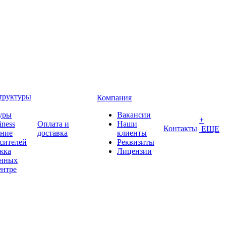
труктуры
Компания
уры
Вакансии
+
iness
Оплата и
Наши
Контакты
ЕЩЕ
ение
доставка
клиенты
сителей
Реквизиты
жка
Лицензии
анных
ентре