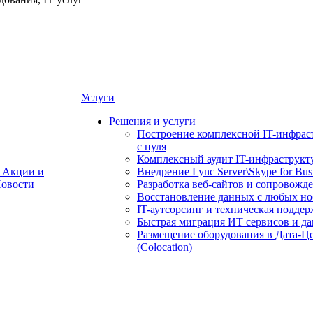
Услуги
Решения и услуги
Построение комплексной IT-инфрас
с нуля
Комплексный аудит IT-инфраструкт
Акции и
Внедрение Lync Server\Skype for Bus
овости
Разработка веб-сайтов и сопровожд
Восстановление данных с любых но
IT-аутсорсинг и техническая поддер
Быстрая миграция ИТ сервисов и д
Размещение оборудования в Дата-Ц
(Colocation)