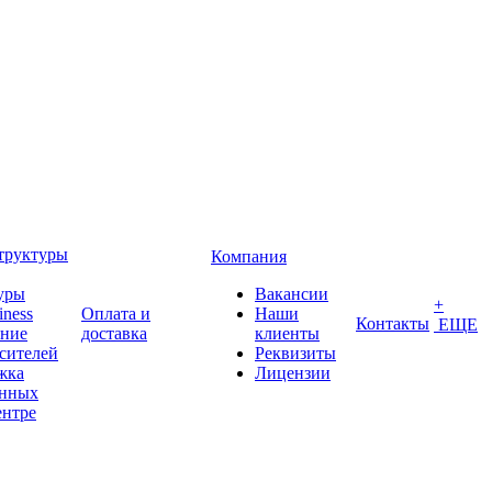
труктуры
Компания
уры
Вакансии
+
iness
Оплата и
Наши
Контакты
ЕЩЕ
ение
доставка
клиенты
сителей
Реквизиты
жка
Лицензии
анных
ентре