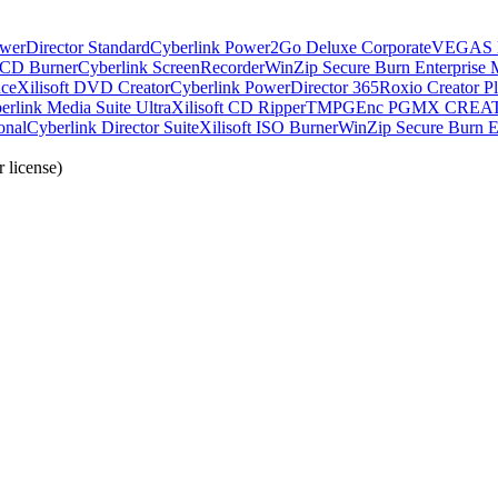
werDirector Standard
Cyberlink Power2Go Deluxe Corporate
VEGAS D
 CD Burner
Cyberlink ScreenRecorder
WinZip Secure Burn Enterprise 
nce
Xilisoft DVD Creator
Cyberlink PowerDirector 365
Roxio Creator 
erlink Media Suite Ultra
Xilisoft CD Ripper
TMPGEnc PGMX CREA
onal
Cyberlink Director Suite
Xilisoft ISO Burner
WinZip Secure Burn E
 license)