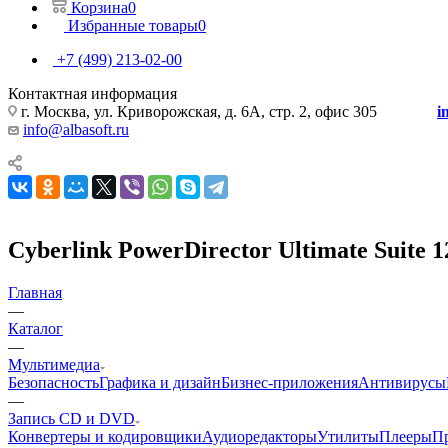
Корзина
0
Избранные товары
0
+7 (499) 213-02-00
Контактная информация
г. Москва, ул. Криворожская, д. 6А, стр. 2, офис 305
i
info@albasoft.ru
Cyberlink PowerDirector Ultimate Suite 120
Главная
—
Каталог
—
Мультимедиа
Безопасность
Графика и дизайн
Бизнес-приложения
Антивирусы
—
Запись CD и DVD
Конвертеры и кодировщики
Аудиоредакторы
Утилиты
Плееры
П