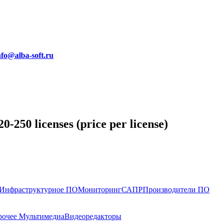
nfo@alba-soft.ru
-250 licenses (price per license)
Инфраструктурное ПО
Мониторинг
САПР
Производители ПО
рочее Мультимедиа
Видеоредакторы