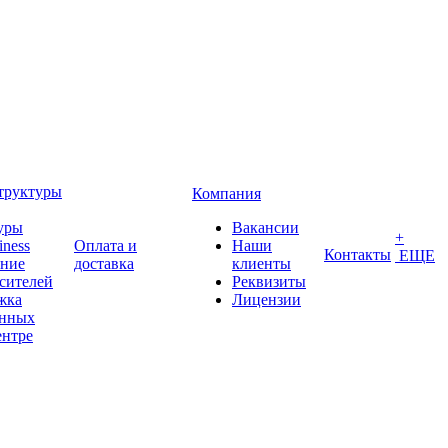
труктуры
Компания
уры
Вакансии
+
iness
Оплата и
Наши
Контакты
ЕЩЕ
ение
доставка
клиенты
сителей
Реквизиты
жка
Лицензии
анных
ентре