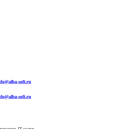
nfo@alba-soft.ru
nfo@alba-soft.ru
ования, IT услуг