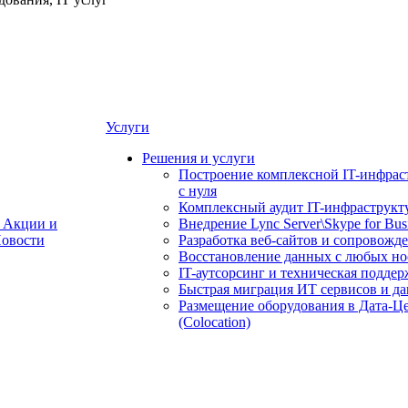
Услуги
Решения и услуги
Построение комплексной IT-инфрас
с нуля
Комплексный аудит IT-инфраструкт
Акции и
Внедрение Lync Server\Skype for Bus
овости
Разработка веб-сайтов и сопровожд
Восстановление данных с любых но
IT-аутсорсинг и техническая поддер
Быстрая миграция ИТ сервисов и д
Размещение оборудования в Дата-Ц
(Colocation)