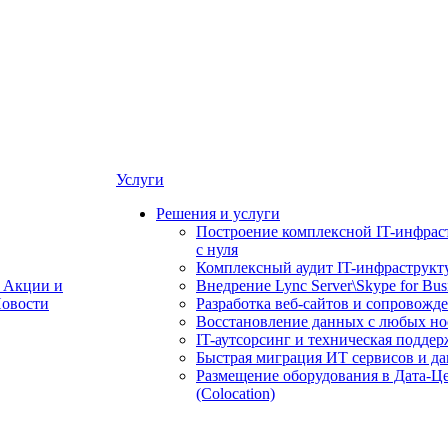
Услуги
Решения и услуги
Построение комплексной IT-инфрас
с нуля
Комплексный аудит IT-инфраструкт
Акции и
Внедрение Lync Server\Skype for Bus
овости
Разработка веб-сайтов и сопровожд
Восстановление данных с любых но
IT-аутсорсинг и техническая поддер
Быстрая миграция ИТ сервисов и д
Размещение оборудования в Дата-Ц
(Colocation)