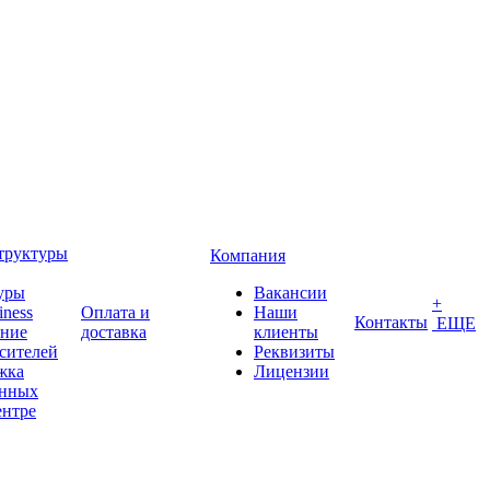
труктуры
Компания
уры
Вакансии
+
iness
Оплата и
Наши
Контакты
ЕЩЕ
ение
доставка
клиенты
сителей
Реквизиты
жка
Лицензии
анных
ентре