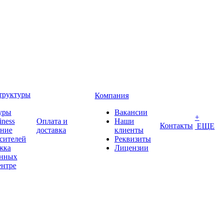
труктуры
Компания
уры
Вакансии
+
iness
Оплата и
Наши
Контакты
ЕЩЕ
ение
доставка
клиенты
сителей
Реквизиты
жка
Лицензии
анных
ентре