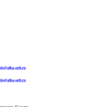
nfo@alba-soft.ru
nfo@alba-soft.ru
ования, IT услуг