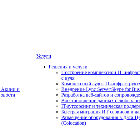
Услуги
Решения и услуги
Построение комплексной IT-инфрас
с нуля
Комплексный аудит IT-инфраструкт
Акции и
Внедрение Lync Server\Skype for Bus
овости
Разработка веб-сайтов и сопровожд
Восстановление данных с любых но
IT-аутсорсинг и техническая поддер
Быстрая миграция ИТ сервисов и д
Размещение оборудования в Дата-Ц
(Colocation)