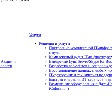
Услуги
Решения и услуги
Построение комплексной IT-инфрас
с нуля
Комплексный аудит IT-инфраструкт
Акции и
Внедрение Lync Server\Skype for Bus
овости
Разработка веб-сайтов и сопровожд
Восстановление данных с любых но
IT-аутсорсинг и техническая поддер
Быстрая миграция ИТ сервисов и д
Размещение оборудования в Дата-Ц
(Colocation)