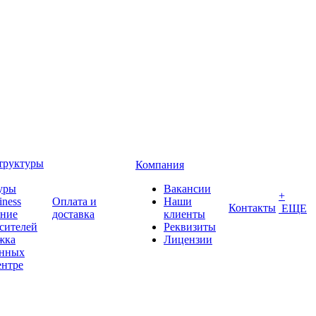
труктуры
Компания
уры
Вакансии
+
iness
Оплата и
Наши
Контакты
ЕЩЕ
ение
доставка
клиенты
сителей
Реквизиты
жка
Лицензии
анных
ентре