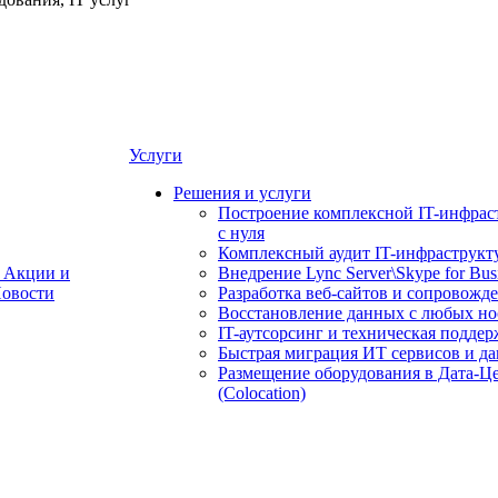
Услуги
Решения и услуги
Построение комплексной IT-инфрас
с нуля
Комплексный аудит IT-инфраструкт
Акции и
Внедрение Lync Server\Skype for Bus
овости
Разработка веб-сайтов и сопровожд
Восстановление данных с любых но
IT-аутсорсинг и техническая поддер
Быстрая миграция ИТ сервисов и д
Размещение оборудования в Дата-Ц
(Colocation)