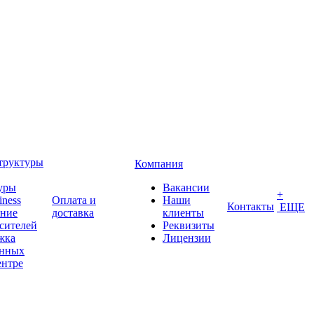
труктуры
Компания
уры
Вакансии
+
iness
Оплата и
Наши
Контакты
ЕЩЕ
ение
доставка
клиенты
сителей
Реквизиты
жка
Лицензии
анных
ентре