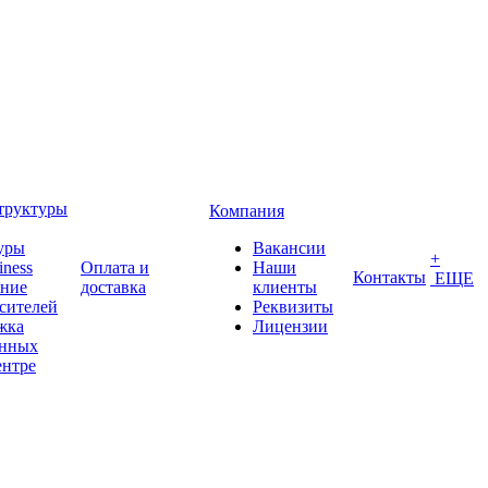
труктуры
Компания
уры
Вакансии
+
iness
Оплата и
Наши
Контакты
ЕЩЕ
ение
доставка
клиенты
сителей
Реквизиты
жка
Лицензии
анных
ентре