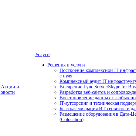
Услуги
Решения и услуги
Построение комплексной IT-инфрас
с нуля
Комплексный аудит IT-инфраструкт
Акции и
Внедрение Lync Server\Skype for Bus
овости
Разработка веб-сайтов и сопровожд
Восстановление данных с любых но
IT-аутсорсинг и техническая поддер
Быстрая миграция ИТ сервисов и д
Размещение оборудования в Дата-Ц
(Colocation)