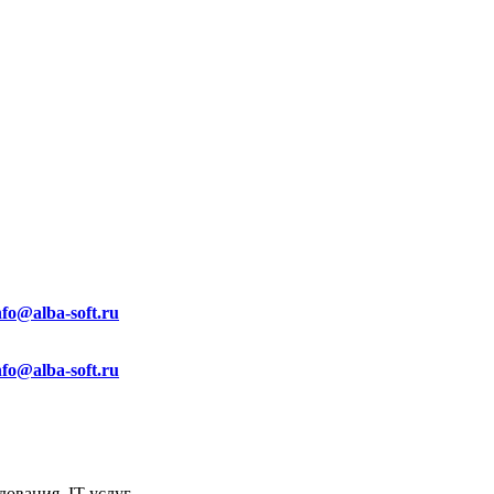
nfo@alba-soft.ru
nfo@alba-soft.ru
ования, IT услуг