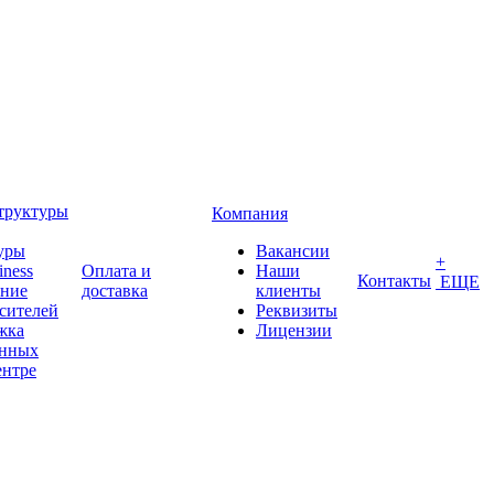
труктуры
Компания
уры
Вакансии
+
iness
Оплата и
Наши
Контакты
ЕЩЕ
ение
доставка
клиенты
сителей
Реквизиты
жка
Лицензии
анных
ентре