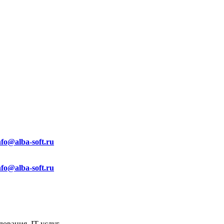
nfo@alba-soft.ru
nfo@alba-soft.ru
ования, IT услуг