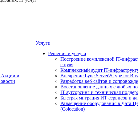
Услуги
Решения и услуги
Построение комплексной IT-инфрас
с нуля
Комплексный аудит IT-инфраструкт
Акции и
Внедрение Lync Server\Skype for Bus
овости
Разработка веб-сайтов и сопровожд
Восстановление данных с любых но
IT-аутсорсинг и техническая поддер
Быстрая миграция ИТ сервисов и д
Размещение оборудования в Дата-Ц
(Colocation)