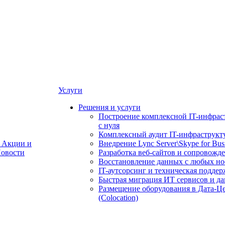
Услуги
Решения и услуги
Построение комплексной IT-инфрас
с нуля
Комплексный аудит IT-инфраструкт
Акции и
Внедрение Lync Server\Skype for Bus
овости
Разработка веб-сайтов и сопровожд
Восстановление данных с любых но
IT-аутсорсинг и техническая поддер
Быстрая миграция ИТ сервисов и д
Размещение оборудования в Дата-Ц
(Colocation)