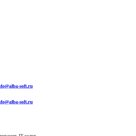
nfo@alba-soft.ru
nfo@alba-soft.ru
ования, IT услуг