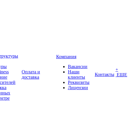
труктуры
Компания
уры
Вакансии
+
iness
Оплата и
Наши
Контакты
ЕЩЕ
ение
доставка
клиенты
сителей
Реквизиты
жка
Лицензии
анных
ентре