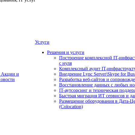
Услуги
Решения и услуги
Построение комплексной IT-инфрас
с нуля
Комплексный аудит IT-инфраструкт
Акции и
Внедрение Lync Server\Skype for Bus
овости
Разработка веб-сайтов и сопровожд
Восстановление данных с любых но
IT-аутсорсинг и техническая поддер
Быстрая миграция ИТ сервисов и д
Размещение оборудования в Дата-Ц
(Colocation)