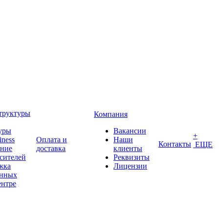
труктуры
Компания
уры
Вакансии
+
iness
Оплата и
Наши
Контакты
ЕЩЕ
ение
доставка
клиенты
сителей
Реквизиты
жка
Лицензии
анных
ентре