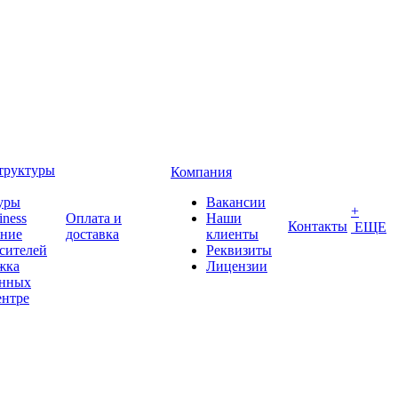
труктуры
Компания
уры
Вакансии
+
iness
Оплата и
Наши
Контакты
ЕЩЕ
ение
доставка
клиенты
сителей
Реквизиты
жка
Лицензии
анных
ентре