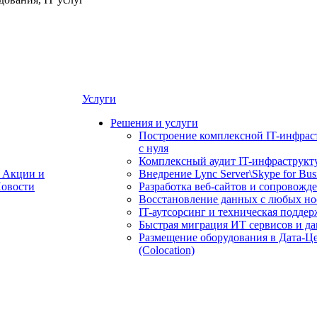
Услуги
Решения и услуги
Построение комплексной IT-инфрас
с нуля
Комплексный аудит IT-инфраструкт
Акции и
Внедрение Lync Server\Skype for Bus
овости
Разработка веб-сайтов и сопровожд
Восстановление данных с любых но
IT-аутсорсинг и техническая поддер
Быстрая миграция ИТ сервисов и д
Размещение оборудования в Дата-Ц
(Colocation)