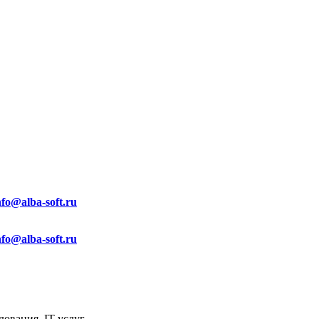
nfo@alba-soft.ru
nfo@alba-soft.ru
ования, IT услуг