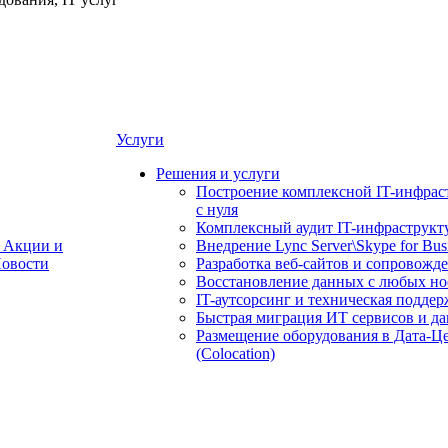
Услуги
Решения и услуги
Построение комплексной IT-инфрас
с нуля
Комплексный аудит IT-инфраструкт
Акции и
Внедрение Lync Server\Skype for Bus
овости
Разработка веб-сайтов и сопровожд
Восстановление данных с любых но
IT-аутсорсинг и техническая поддер
Быстрая миграция ИТ сервисов и д
Размещение оборудования в Дата-Ц
(Colocation)