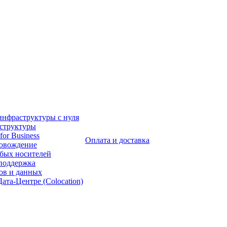
инфраструктуры с нуля
аструктуры
for Business
Оплата и доставка
ровождение
бых носителей
 поддержка
ов и данных
ата-Центре (Colocation)