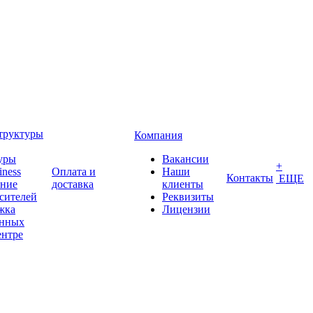
труктуры
Компания
уры
Вакансии
+
iness
Оплата и
Наши
Контакты
ЕЩЕ
ение
доставка
клиенты
сителей
Реквизиты
жка
Лицензии
анных
ентре