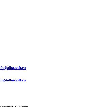
nfo@alba-soft.ru
nfo@alba-soft.ru
ования, IT услуг