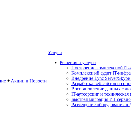
Услуги
Решения и услуги
Построение комплексной IT-
Комплексный аудит IT-инфр
Внедрение Lync Server\Skype 
ние
Акции и Новости
Разработка веб-сайтов и соп
Восстановление данных с лю
IT-аутсорсинг и техническая
Быстрая миграция ИТ сервис
Размещение оборудования в Д