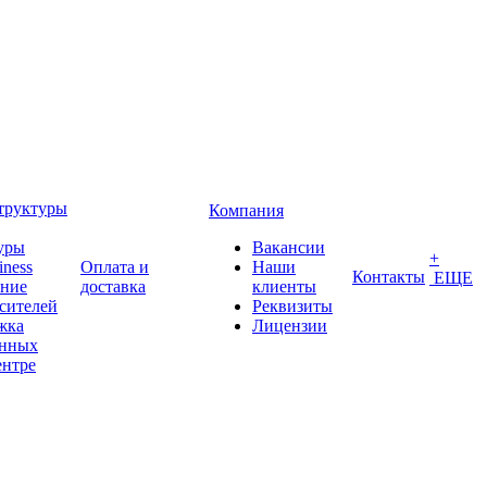
труктуры
Компания
уры
Вакансии
+
iness
Оплата и
Наши
Контакты
ЕЩЕ
ение
доставка
клиенты
сителей
Реквизиты
жка
Лицензии
анных
ентре