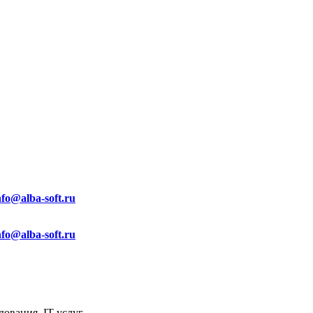
nfo@alba-soft.ru
nfo@alba-soft.ru
ования, IT услуг