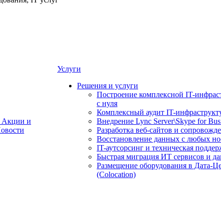
Услуги
Решения и услуги
Построение комплексной IT-инфрас
с нуля
Комплексный аудит IT-инфраструкт
Акции и
Внедрение Lync Server\Skype for Bus
овости
Разработка веб-сайтов и сопровожд
Восстановление данных с любых но
IT-аутсорсинг и техническая поддер
Быстрая миграция ИТ сервисов и д
Размещение оборудования в Дата-Ц
(Colocation)