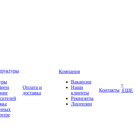
труктуры
Компания
уры
Вакансии
+
iness
Оплата и
Наши
Контакты
ЕЩЕ
ение
доставка
клиенты
сителей
Реквизиты
жка
Лицензии
анных
ентре