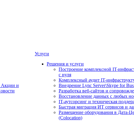
Услуги
Решения и услуги
Построение комплексной IT-инфрас
с нуля
Комплексный аудит IT-инфраструкт
Акции и
Внедрение Lync Server\Skype for Bus
овости
Разработка веб-сайтов и сопровожд
Восстановление данных с любых но
IT-аутсорсинг и техническая поддер
Быстрая миграция ИТ сервисов и д
Размещение оборудования в Дата-Ц
(Colocation)