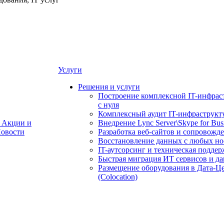
Услуги
Решения и услуги
Построение комплексной IT-инфрас
с нуля
Комплексный аудит IT-инфраструкт
Акции и
Внедрение Lync Server\Skype for Bus
овости
Разработка веб-сайтов и сопровожд
Восстановление данных с любых но
IT-аутсорсинг и техническая поддер
Быстрая миграция ИТ сервисов и д
Размещение оборудования в Дата-Ц
(Colocation)