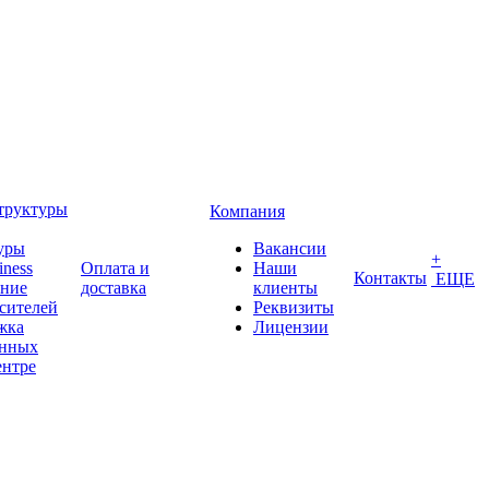
труктуры
Компания
уры
Вакансии
+
iness
Оплата и
Наши
Контакты
ЕЩЕ
ение
доставка
клиенты
сителей
Реквизиты
жка
Лицензии
анных
ентре