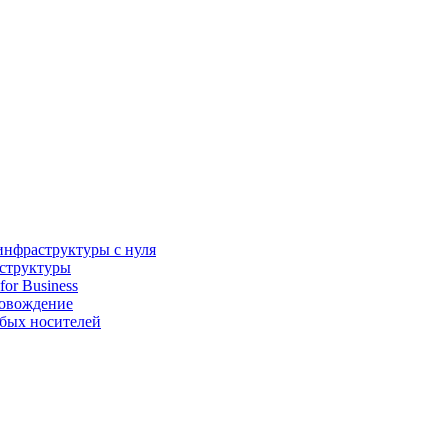
инфраструктуры с нуля
аструктуры
for Business
ровождение
бых носителей