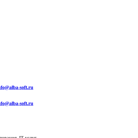
nfo@alba-soft.ru
nfo@alba-soft.ru
ования, IT услуг