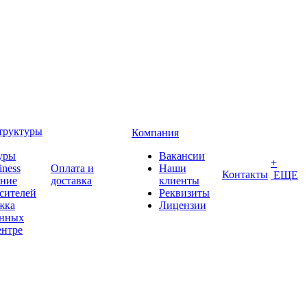
труктуры
Компания
уры
Вакансии
+
iness
Оплата и
Наши
Контакты
ЕЩЕ
ение
доставка
клиенты
сителей
Реквизиты
жка
Лицензии
анных
ентре