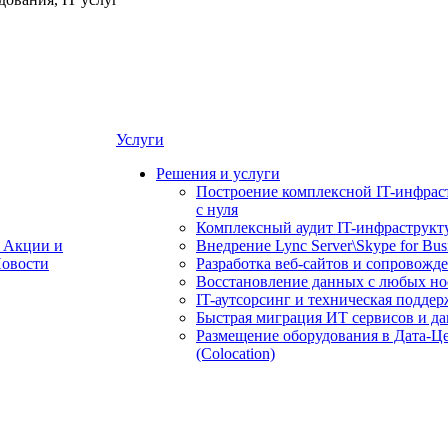
Услуги
Решения и услуги
Построение комплексной IT-инфрас
с нуля
Комплексный аудит IT-инфраструкт
Акции и
Внедрение Lync Server\Skype for Bus
овости
Разработка веб-сайтов и сопровожд
Восстановление данных с любых но
IT-аутсорсинг и техническая поддер
Быстрая миграция ИТ сервисов и д
Размещение оборудования в Дата-Ц
(Colocation)