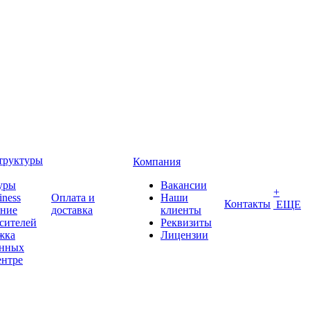
труктуры
Компания
уры
Вакансии
+
iness
Оплата и
Наши
Контакты
ЕЩЕ
ение
доставка
клиенты
сителей
Реквизиты
жка
Лицензии
анных
ентре