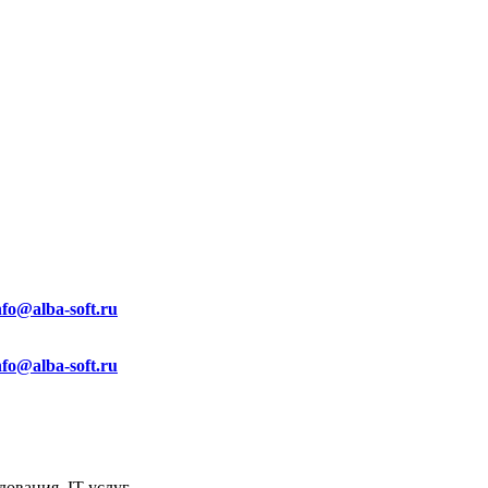
nfo@alba-soft.ru
nfo@alba-soft.ru
ования, IT услуг