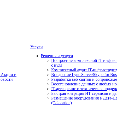
Услуги
Решения и услуги
Построение комплексной IT-инфрас
с нуля
Комплексный аудит IT-инфраструкт
Акции и
Внедрение Lync Server\Skype for Bus
овости
Разработка веб-сайтов и сопровожд
Восстановление данных с любых но
IT-аутсорсинг и техническая поддер
Быстрая миграция ИТ сервисов и д
Размещение оборудования в Дата-Ц
(Colocation)