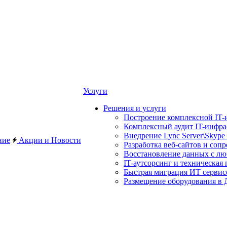
Услуги
Решения и услуги
Построение комплексной IT-
Комплексный аудит IT-инфр
Внедрение Lync Server\Skype 
ние
Акции и Новости
Разработка веб-сайтов и соп
Восстановление данных с лю
IT-аутсорсинг и техническая
Быстрая миграция ИТ сервис
Размещение оборудования в Д