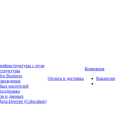
инфраструктуры с нуля
Компания
аструктуры
for Business
Оплата и доставка
Вакансии
ровождение
бых носителей
 поддержка
ов и данных
ата-Центре (Colocation)