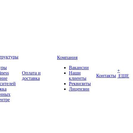
труктуры
Компания
уры
Вакансии
+
iness
Оплата и
Наши
Контакты
ЕЩЕ
ение
доставка
клиенты
сителей
Реквизиты
жка
Лицензии
анных
ентре