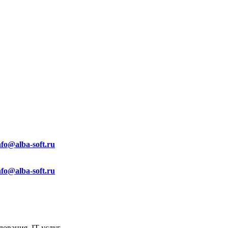
nfo@alba-soft.ru
nfo@alba-soft.ru
ования, IT услуг