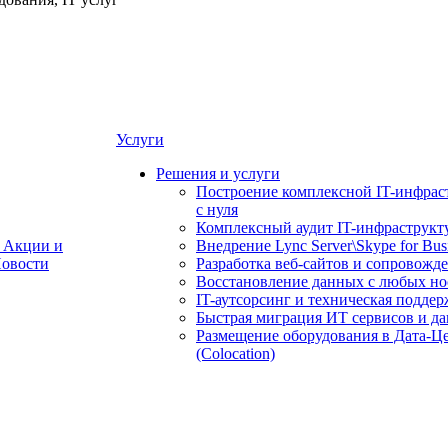
Услуги
Решения и услуги
Построение комплексной IT-инфрас
с нуля
Комплексный аудит IT-инфраструкт
Акции и
Внедрение Lync Server\Skype for Bus
овости
Разработка веб-сайтов и сопровожд
Восстановление данных с любых но
IT-аутсорсинг и техническая поддер
Быстрая миграция ИТ сервисов и д
Размещение оборудования в Дата-Ц
(Colocation)