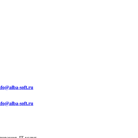
nfo@alba-soft.ru
nfo@alba-soft.ru
ования, IT услуг