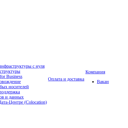
инфраструктуры с нуля
аструктуры
Компания
for Business
Оплата и доставка
ровождение
Вакан
бых носителей
 поддержка
ов и данных
ата-Центре (Colocation)