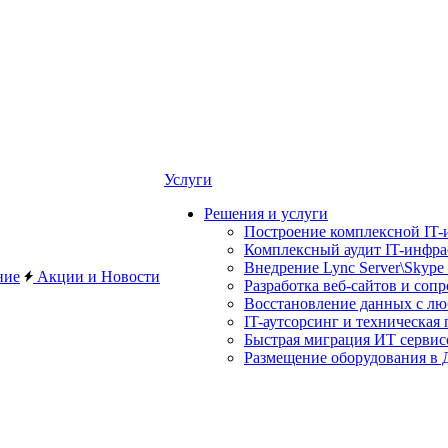
Услуги
Решения и услуги
Построение комплексной IT-
Комплексный аудит IT-инфр
Внедрение Lync Server\Skype 
ние
Акции и Новости
Разработка веб-сайтов и соп
Восстановление данных с лю
IT-аутсорсинг и техническая
Быстрая миграция ИТ сервис
Размещение оборудования в Д