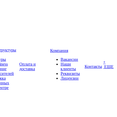
труктуры
Компания
уры
Вакансии
+
iness
Оплата и
Наши
Контакты
ЕЩЕ
ение
доставка
клиенты
сителей
Реквизиты
жка
Лицензии
анных
ентре