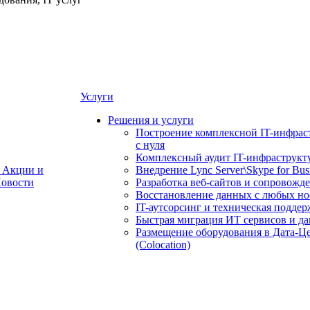
Услуги
Решения и услуги
Построение комплексной IT-инфрас
с нуля
Комплексный аудит IT-инфраструкт
Акции и
Внедрение Lync Server\Skype for Bus
овости
Разработка веб-сайтов и сопровожд
Восстановление данных с любых но
IT-аутсорсинг и техническая поддер
Быстрая миграция ИТ сервисов и д
Размещение оборудования в Дата-Ц
(Colocation)