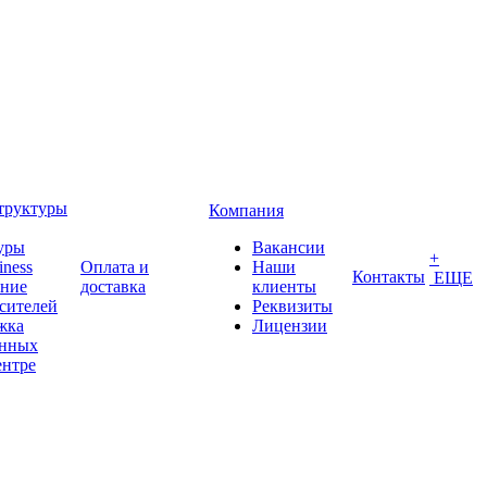
труктуры
Компания
уры
Вакансии
+
iness
Оплата и
Наши
Контакты
ЕЩЕ
ение
доставка
клиенты
сителей
Реквизиты
жка
Лицензии
анных
ентре