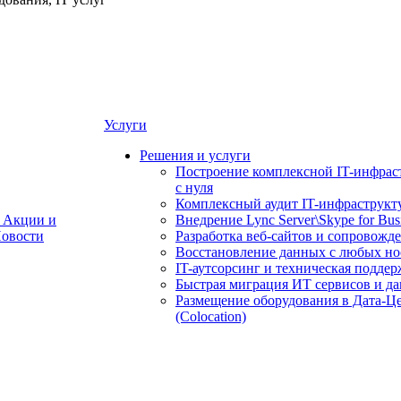
Услуги
Решения и услуги
Построение комплексной IT-инфрас
с нуля
Комплексный аудит IT-инфраструкт
Акции и
Внедрение Lync Server\Skype for Bus
овости
Разработка веб-сайтов и сопровожд
Восстановление данных с любых но
IT-аутсорсинг и техническая поддер
Быстрая миграция ИТ сервисов и д
Размещение оборудования в Дата-Ц
(Colocation)