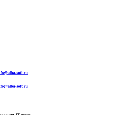
nfo@alba-soft.ru
nfo@alba-soft.ru
ования, IT услуг