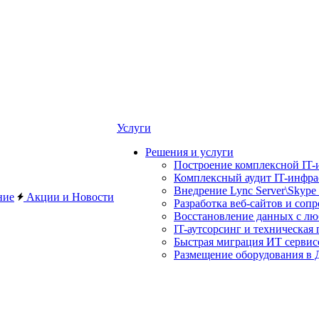
Услуги
Решения и услуги
Построение комплексной IT-
Комплексный аудит IT-инфр
Внедрение Lync Server\Skype 
ние
Акции и Новости
Разработка веб-сайтов и соп
Восстановление данных с лю
IT-аутсорсинг и техническая
Быстрая миграция ИТ сервис
Размещение оборудования в Д