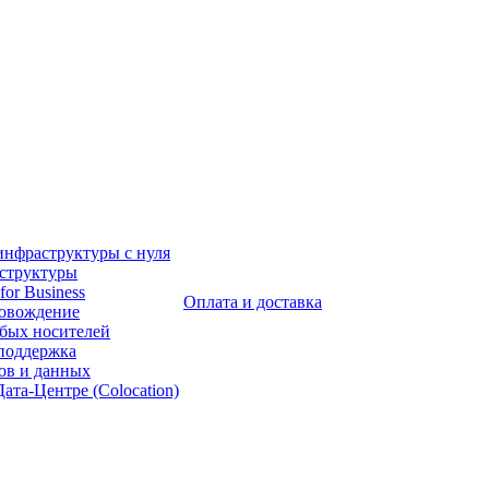
инфраструктуры с нуля
аструктуры
for Business
Оплата и доставка
ровождение
бых носителей
 поддержка
ов и данных
ата-Центре (Colocation)