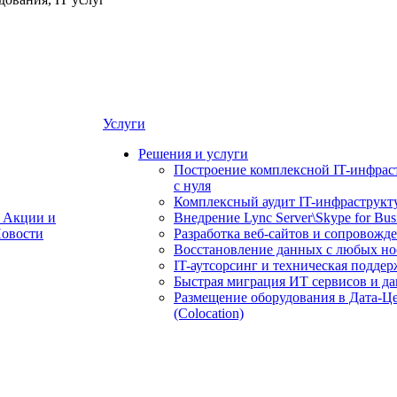
Услуги
Решения и услуги
Построение комплексной IT-инфрас
с нуля
Комплексный аудит IT-инфраструкт
Акции и
Внедрение Lync Server\Skype for Bus
овости
Разработка веб-сайтов и сопровожд
Восстановление данных с любых но
IT-аутсорсинг и техническая поддер
Быстрая миграция ИТ сервисов и д
Размещение оборудования в Дата-Ц
(Colocation)