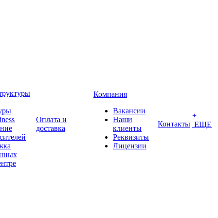
труктуры
Компания
уры
Вакансии
+
iness
Оплата и
Наши
Контакты
ЕЩЕ
ение
доставка
клиенты
сителей
Реквизиты
жка
Лицензии
анных
ентре