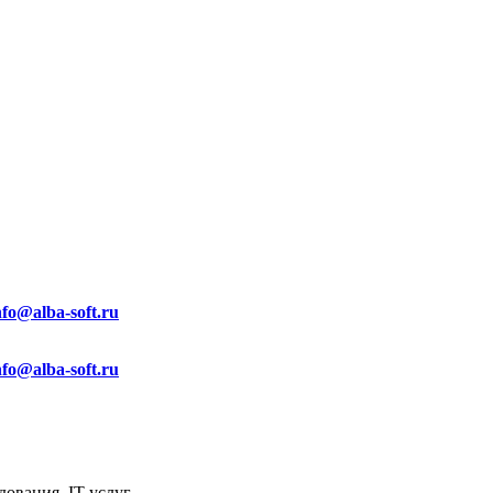
nfo@alba-soft.ru
nfo@alba-soft.ru
ования, IT услуг