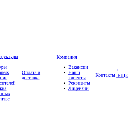
труктуры
Компания
уры
Вакансии
+
iness
Оплата и
Наши
Контакты
ЕЩЕ
ение
доставка
клиенты
сителей
Реквизиты
жка
Лицензии
анных
ентре