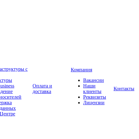
аструктуры с
Компания
ктуры
Вакансии
usiness
Оплата и
Наши
Контакты
ждение
доставка
клиенты
носителей
Реквизиты
держка
Лицензии
 данных
-Центре