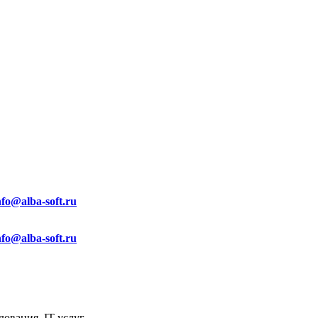
nfo@alba-soft.ru
nfo@alba-soft.ru
ования, IT услуг