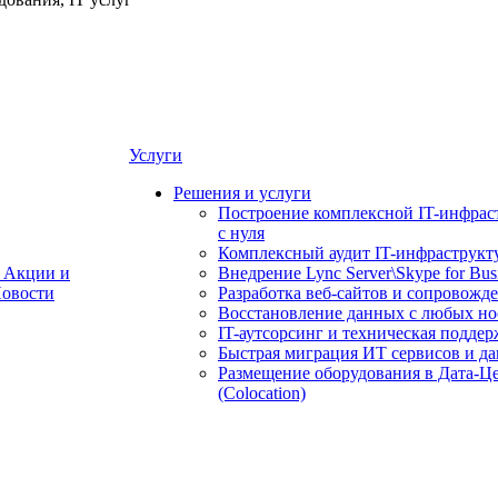
Услуги
Решения и услуги
Построение комплексной IT-инфрас
с нуля
Комплексный аудит IT-инфраструкт
Акции и
Внедрение Lync Server\Skype for Bus
овости
Разработка веб-сайтов и сопровожд
Восстановление данных с любых но
IT-аутсорсинг и техническая поддер
Быстрая миграция ИТ сервисов и д
Размещение оборудования в Дата-Ц
(Colocation)