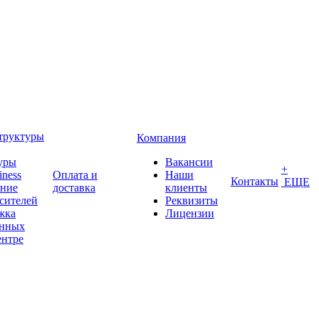
труктуры
Компания
уры
Вакансии
+
iness
Оплата и
Наши
Контакты
ЕЩЕ
ение
доставка
клиенты
сителей
Реквизиты
жка
Лицензии
анных
ентре