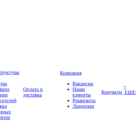
труктуры
Компания
уры
Вакансии
+
iness
Оплата и
Наши
Контакты
ЕЩЕ
ение
доставка
клиенты
сителей
Реквизиты
жка
Лицензии
анных
ентре