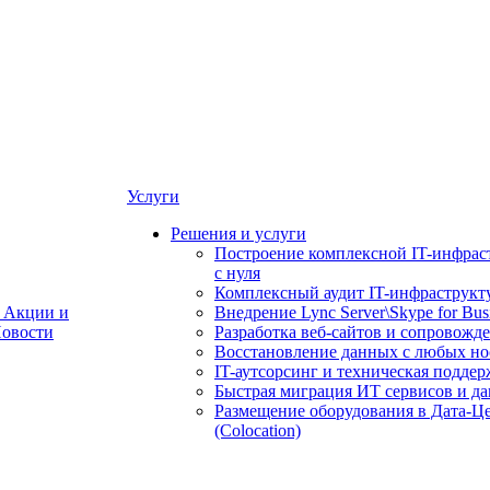
Услуги
Решения и услуги
Построение комплексной IT-инфрас
с нуля
Комплексный аудит IT-инфраструкт
Акции и
Внедрение Lync Server\Skype for Bus
овости
Разработка веб-сайтов и сопровожд
Восстановление данных с любых но
IT-аутсорсинг и техническая поддер
Быстрая миграция ИТ сервисов и д
Размещение оборудования в Дата-Ц
(Colocation)