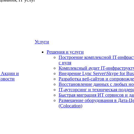
Услуги
Решения и услуги
Построение комплексной IT-инфрас
с нуля
Комплексный аудит IT-инфраструкт
Акции и
Внедрение Lync Server\Skype for Bus
овости
Разработка веб-сайтов и сопровожд
Восстановление данных с любых но
IT-аутсорсинг и техническая поддер
Быстрая миграция ИТ сервисов и д
Размещение оборудования в Дата-Ц
(Colocation)