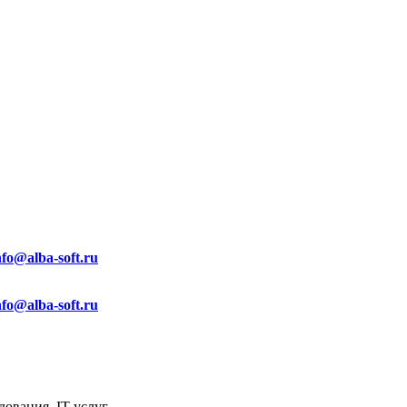
nfo@alba-soft.ru
nfo@alba-soft.ru
ования, IT услуг