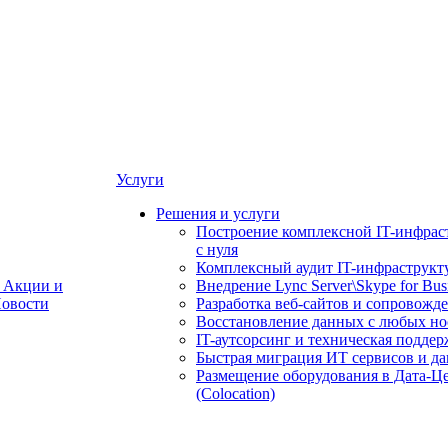
Услуги
Решения и услуги
Построение комплексной IT-инфрас
с нуля
Комплексный аудит IT-инфраструкт
Акции и
Внедрение Lync Server\Skype for Bus
овости
Разработка веб-сайтов и сопровожд
Восстановление данных с любых но
IT-аутсорсинг и техническая поддер
Быстрая миграция ИТ сервисов и д
Размещение оборудования в Дата-Ц
(Colocation)