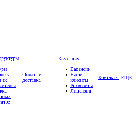
труктуры
Компания
уры
Вакансии
+
iness
Оплата и
Наши
Контакты
ЕЩЕ
ение
доставка
клиенты
сителей
Реквизиты
жка
Лицензии
анных
ентре