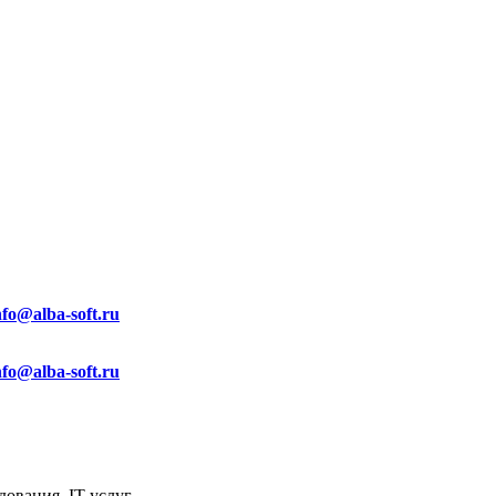
nfo@alba-soft.ru
nfo@alba-soft.ru
ования, IT услуг