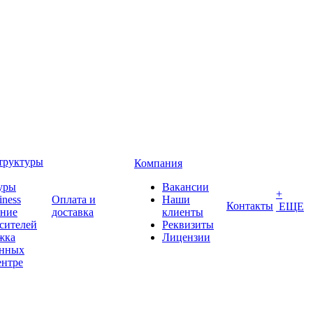
труктуры
Компания
уры
Вакансии
+
iness
Оплата и
Наши
Контакты
ЕЩЕ
ение
доставка
клиенты
сителей
Реквизиты
жка
Лицензии
анных
ентре