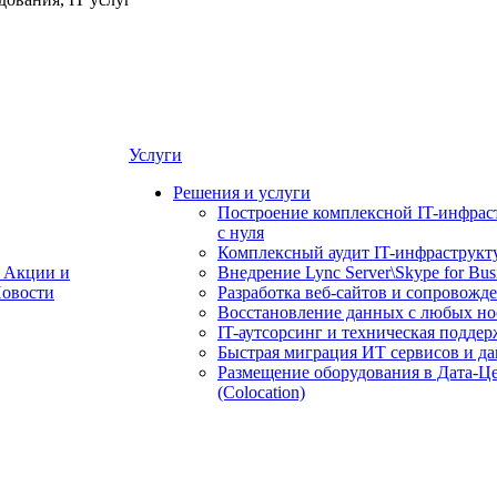
Услуги
Решения и услуги
Построение комплексной IT-инфрас
с нуля
Комплексный аудит IT-инфраструкт
Акции и
Внедрение Lync Server\Skype for Bus
овости
Разработка веб-сайтов и сопровожд
Восстановление данных с любых но
IT-аутсорсинг и техническая поддер
Быстрая миграция ИТ сервисов и д
Размещение оборудования в Дата-Ц
(Colocation)