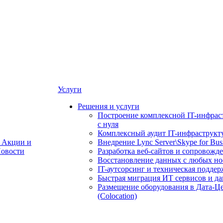
Услуги
Решения и услуги
Построение комплексной IT-инфрас
с нуля
Комплексный аудит IT-инфраструкт
Акции и
Внедрение Lync Server\Skype for Bus
овости
Разработка веб-сайтов и сопровожд
Восстановление данных с любых но
IT-аутсорсинг и техническая поддер
Быстрая миграция ИТ сервисов и д
Размещение оборудования в Дата-Ц
(Colocation)