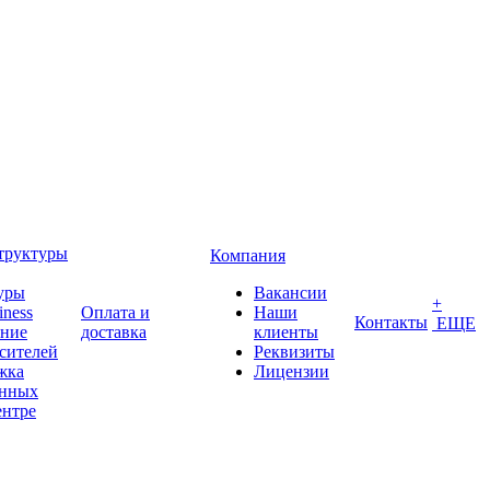
труктуры
Компания
уры
Вакансии
+
iness
Оплата и
Наши
Контакты
ЕЩЕ
ение
доставка
клиенты
сителей
Реквизиты
жка
Лицензии
анных
ентре