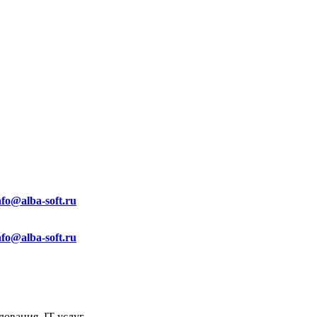
nfo@alba-soft.ru
nfo@alba-soft.ru
ования, IT услуг