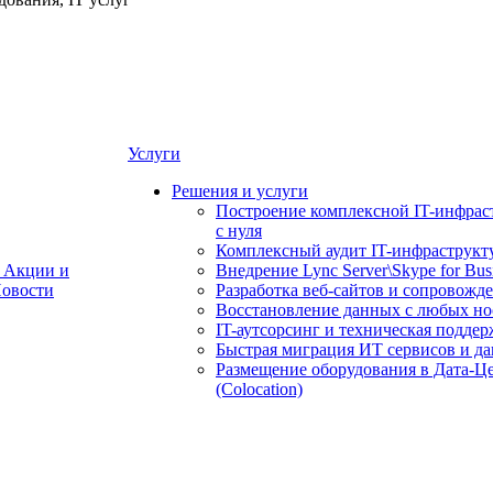
Услуги
Решения и услуги
Построение комплексной IT-инфрас
с нуля
Комплексный аудит IT-инфраструкт
Акции и
Внедрение Lync Server\Skype for Bus
овости
Разработка веб-сайтов и сопровожд
Восстановление данных с любых но
IT-аутсорсинг и техническая поддер
Быстрая миграция ИТ сервисов и д
Размещение оборудования в Дата-Ц
(Colocation)