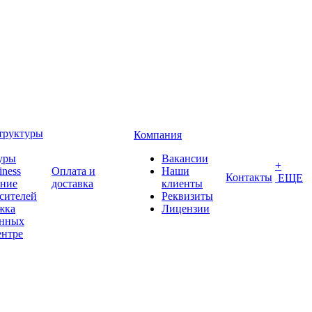
труктуры
Компания
уры
Вакансии
+
iness
Оплата и
Наши
Контакты
ЕЩЕ
ение
доставка
клиенты
сителей
Реквизиты
жка
Лицензии
анных
ентре