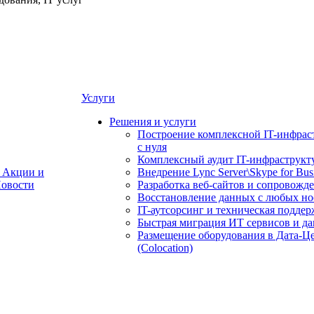
Услуги
Решения и услуги
Построение комплексной IT-инфрас
с нуля
Комплексный аудит IT-инфраструкт
Акции и
Внедрение Lync Server\Skype for Bus
овости
Разработка веб-сайтов и сопровожд
Восстановление данных с любых но
IT-аутсорсинг и техническая поддер
Быстрая миграция ИТ сервисов и д
Размещение оборудования в Дата-Ц
(Colocation)