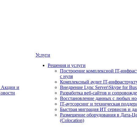
Услуги
Решения и услуги
Построение комплексной IT-инфрас
с нуля
Комплексный аудит IT-инфраструкт
Акции и
Внедрение Lync Server\Skype for Bus
овости
Разработка веб-сайтов и сопровожд
Восстановление данных с любых но
IT-аутсорсинг и техническая поддер
Быстрая миграция ИТ сервисов и д
Размещение оборудования в Дата-Ц
(Colocation)