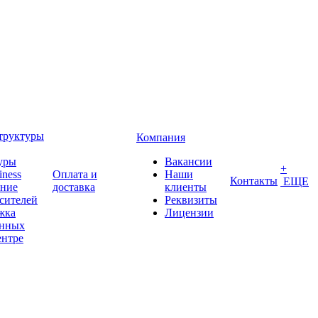
труктуры
Компания
уры
Вакансии
+
iness
Оплата и
Наши
Контакты
ЕЩЕ
ение
доставка
клиенты
сителей
Реквизиты
жка
Лицензии
анных
ентре