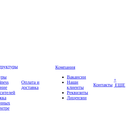
труктуры
Компания
уры
Вакансии
+
iness
Оплата и
Наши
Контакты
ЕЩЕ
ение
доставка
клиенты
сителей
Реквизиты
жка
Лицензии
анных
ентре