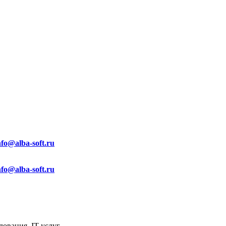
nfo@alba-soft.ru
nfo@alba-soft.ru
ования, IT услуг