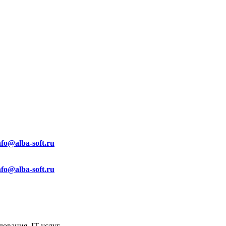
nfo@alba-soft.ru
nfo@alba-soft.ru
ования, IT услуг