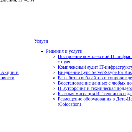
Услуги
Решения и услуги
Построение комплексной IT-инфрас
с нуля
Комплексный аудит IT-инфраструкт
Акции и
Внедрение Lync Server\Skype for Bus
овости
Разработка веб-сайтов и сопровожд
Восстановление данных с любых но
IT-аутсорсинг и техническая поддер
Быстрая миграция ИТ сервисов и д
Размещение оборудования в Дата-Ц
(Colocation)