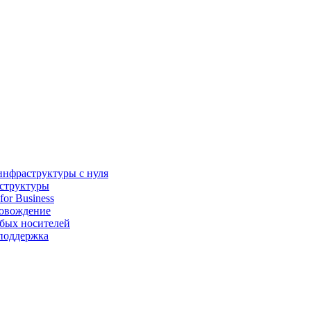
инфраструктуры с нуля
аструктуры
for Business
ровождение
бых носителей
 поддержка