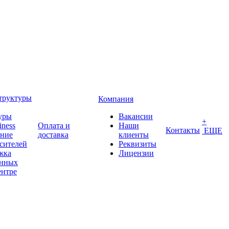
труктуры
Компания
уры
Вакансии
+
iness
Оплата и
Наши
Контакты
ЕЩЕ
ение
доставка
клиенты
сителей
Реквизиты
жка
Лицензии
анных
ентре