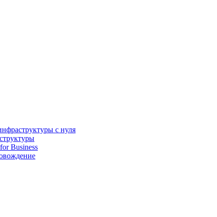
инфраструктуры с нуля
аструктуры
for Business
ровождение