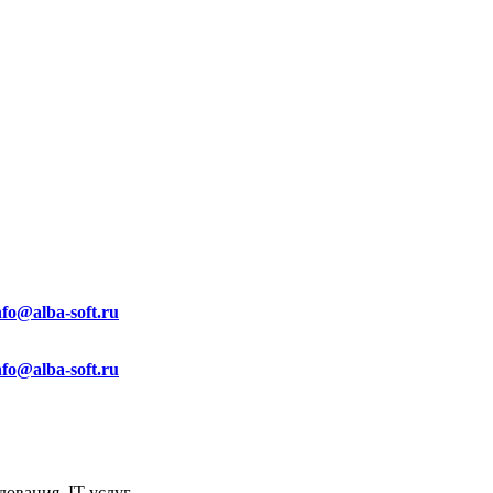
nfo@alba-soft.ru
nfo@alba-soft.ru
ования, IT услуг