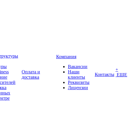
труктуры
Компания
уры
Вакансии
+
iness
Оплата и
Наши
Контакты
ЕЩЕ
ение
доставка
клиенты
сителей
Реквизиты
жка
Лицензии
анных
ентре