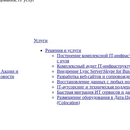
Услуги
Решения и услуги
Построение комплексной IT-инфрас
с нуля
Комплексный аудит IT-инфраструкт
Акции и
Внедрение Lync Server\Skype for Bus
овости
Разработка веб-сайтов и сопровожд
Восстановление данных с любых но
IT-аутсорсинг и техническая поддер
Быстрая миграция ИТ сервисов и д
Размещение оборудования в Дата-Ц
(Colocation)