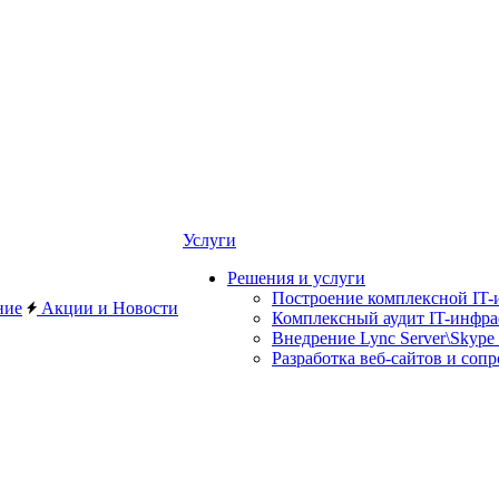
Услуги
Решения и услуги
Построение комплексной IT-
ние
Акции и Новости
Комплексный аудит IT-инфр
Внедрение Lync Server\Skype 
Разработка веб-сайтов и соп