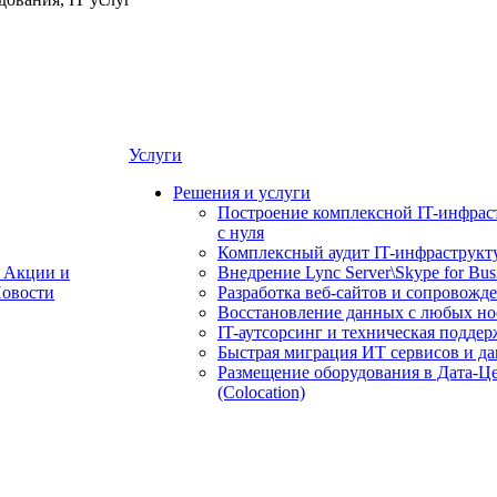
Услуги
Решения и услуги
Построение комплексной IT-инфрас
с нуля
Комплексный аудит IT-инфраструкт
Акции и
Внедрение Lync Server\Skype for Bus
овости
Разработка веб-сайтов и сопровожд
Восстановление данных с любых но
IT-аутсорсинг и техническая поддер
Быстрая миграция ИТ сервисов и д
Размещение оборудования в Дата-Ц
(Colocation)