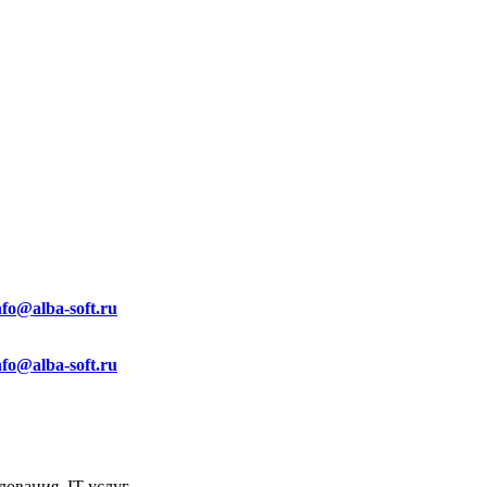
nfo@alba-soft.ru
nfo@alba-soft.ru
ования, IT услуг