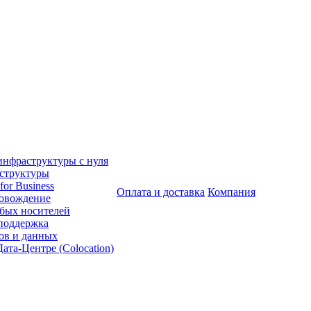
инфраструктуры с нуля
аструктуры
for Business
Оплата и доставка
Компания
ровождение
бых носителей
 поддержка
ов и данных
ата-Центре (Colocation)