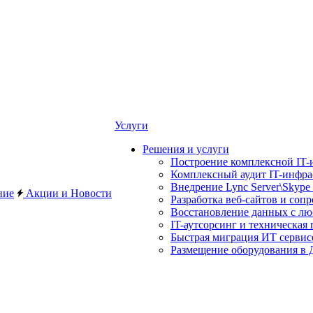
Услуги
Решения и услуги
Построение комплексной IT-
Комплексный аудит IT-инфр
Внедрение Lync Server\Skype 
ние
Акции и Новости
Разработка веб-сайтов и соп
Восстановление данных с лю
IT-аутсорсинг и техническая
Быстрая миграция ИТ сервис
Размещение оборудования в Д