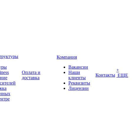
труктуры
Компания
уры
Вакансии
+
iness
Оплата и
Наши
Контакты
ЕЩЕ
ение
доставка
клиенты
сителей
Реквизиты
жка
Лицензии
анных
ентре