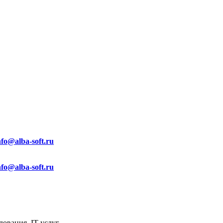
nfo@alba-soft.ru
nfo@alba-soft.ru
ования, IT услуг