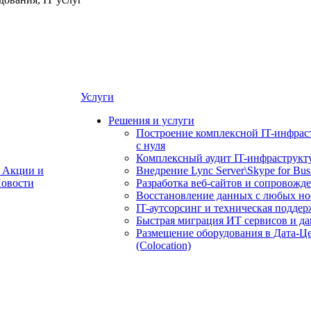
Услуги
Решения и услуги
Построение комплексной IT-инфрас
с нуля
Комплексный аудит IT-инфраструкт
Акции и
Внедрение Lync Server\Skype for Bus
овости
Разработка веб-сайтов и сопровожд
Восстановление данных с любых но
IT-аутсорсинг и техническая поддер
Быстрая миграция ИТ сервисов и д
Размещение оборудования в Дата-Ц
(Colocation)