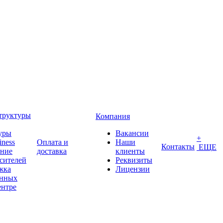
труктуры
Компания
уры
Вакансии
+
iness
Оплата и
Наши
Контакты
ЕЩЕ
ение
доставка
клиенты
сителей
Реквизиты
жка
Лицензии
анных
ентре