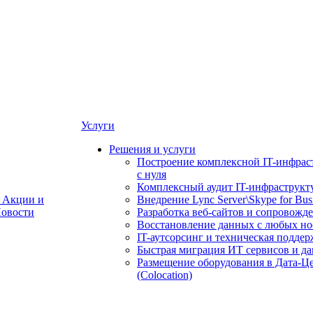
Услуги
Решения и услуги
Построение комплексной IT-инфрас
с нуля
Комплексный аудит IT-инфраструкт
Акции и
Внедрение Lync Server\Skype for Bus
овости
Разработка веб-сайтов и сопровожд
Восстановление данных с любых но
IT-аутсорсинг и техническая поддер
Быстрая миграция ИТ сервисов и д
Размещение оборудования в Дата-Ц
(Colocation)