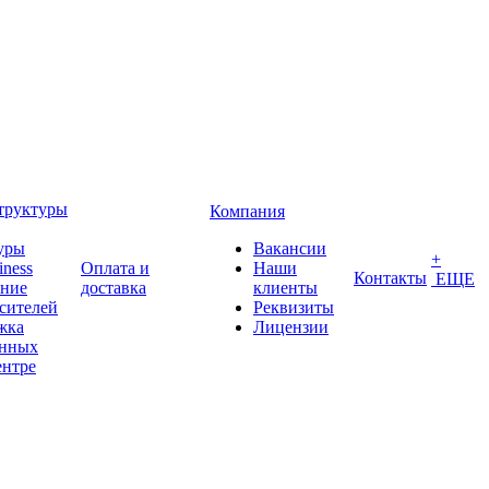
труктуры
Компания
уры
Вакансии
+
iness
Оплата и
Наши
Контакты
ЕЩЕ
ение
доставка
клиенты
сителей
Реквизиты
жка
Лицензии
анных
ентре