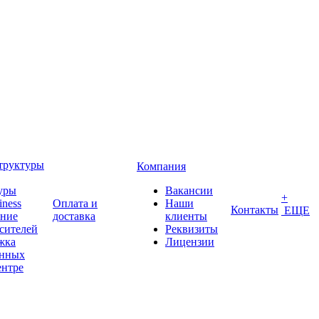
труктуры
Компания
уры
Вакансии
+
iness
Оплата и
Наши
Контакты
ЕЩЕ
ение
доставка
клиенты
сителей
Реквизиты
жка
Лицензии
анных
ентре