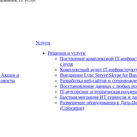
Услуги
Решения и услуги
Построение комплексной IT-инфрас
с нуля
Комплексный аудит IT-инфраструкт
Акции и
Внедрение Lync Server\Skype for Bus
овости
Разработка веб-сайтов и сопровожд
Восстановление данных с любых но
IT-аутсорсинг и техническая поддер
Быстрая миграция ИТ сервисов и д
Размещение оборудования в Дата-Ц
(Colocation)