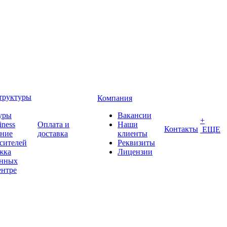
труктуры
Компания
уры
Вакансии
+
iness
Оплата и
Наши
Контакты
ЕЩЕ
ение
доставка
клиенты
сителей
Реквизиты
жка
Лицензии
анных
ентре