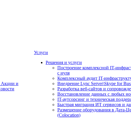
Услуги
Решения и услуги
Построение комплексной IT-инфрас
с нуля
Комплексный аудит IT-инфраструкт
Акции и
Внедрение Lync Server\Skype for Bus
овости
Разработка веб-сайтов и сопровожд
Восстановление данных с любых но
IT-аутсорсинг и техническая поддер
Быстрая миграция ИТ сервисов и д
Размещение оборудования в Дата-Ц
(Colocation)