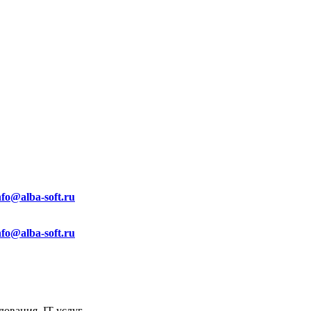
nfo@alba-soft.ru
nfo@alba-soft.ru
ования, IT услуг