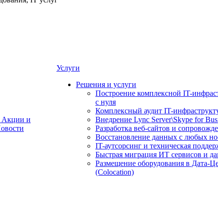
Услуги
Решения и услуги
Построение комплексной IT-инфрас
с нуля
Комплексный аудит IT-инфраструкт
Акции и
Внедрение Lync Server\Skype for Bus
овости
Разработка веб-сайтов и сопровожд
Восстановление данных с любых но
IT-аутсорсинг и техническая поддер
Быстрая миграция ИТ сервисов и д
Размещение оборудования в Дата-Ц
(Colocation)