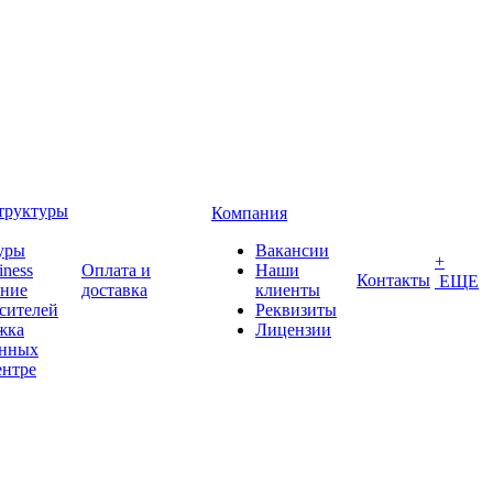
труктуры
Компания
уры
Вакансии
+
iness
Оплата и
Наши
Контакты
ЕЩЕ
ение
доставка
клиенты
сителей
Реквизиты
жка
Лицензии
анных
ентре