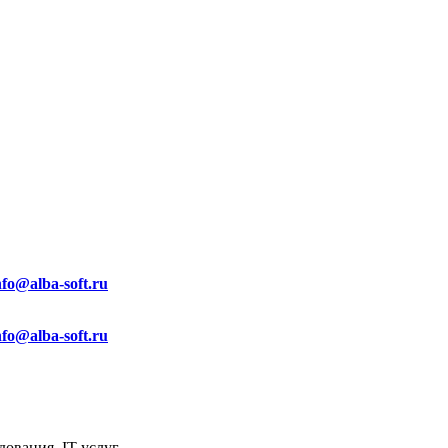
nfo@alba-soft.ru
nfo@alba-soft.ru
ования, IT услуг