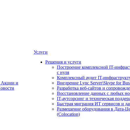
Услуги
Решения и услуги
Построение комплексной IT-инфрас
с нуля
Комплексный аудит IT-инфраструкт
Акции и
Внедрение Lync Server\Skype for Bus
овости
Разработка веб-сайтов и сопровожд
Восстановление данных с любых но
IT-аутсорсинг и техническая поддер
Быстрая миграция ИТ сервисов и д
Размещение оборудования в Дата-Ц
(Colocation)