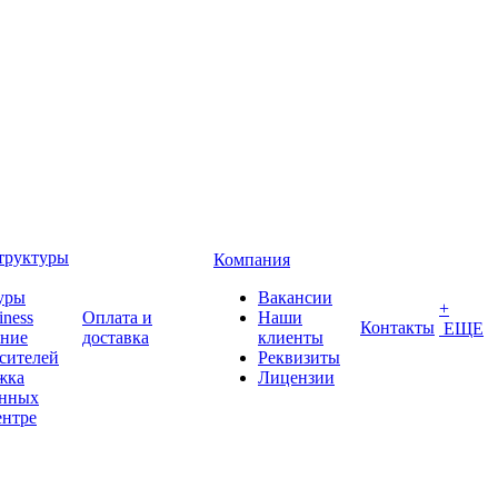
труктуры
Компания
уры
Вакансии
+
iness
Оплата и
Наши
Контакты
ЕЩЕ
ение
доставка
клиенты
сителей
Реквизиты
жка
Лицензии
анных
ентре