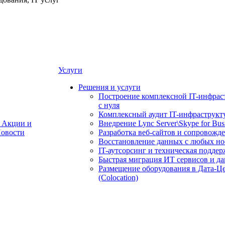
Услуги
Решения и услуги
Построение комплексной IT-инфрас
с нуля
Комплексный аудит IT-инфраструкт
Акции и
Внедрение Lync Server\Skype for Bus
овости
Разработка веб-сайтов и сопровожд
Восстановление данных с любых но
IT-аутсорсинг и техническая поддер
Быстрая миграция ИТ сервисов и д
Размещение оборудования в Дата-Ц
(Colocation)