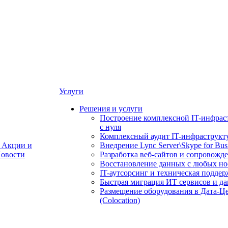
Услуги
Решения и услуги
Построение комплексной IT-инфрас
с нуля
Комплексный аудит IT-инфраструкт
Акции и
Внедрение Lync Server\Skype for Bus
овости
Разработка веб-сайтов и сопровожд
Восстановление данных с любых но
IT-аутсорсинг и техническая поддер
Быстрая миграция ИТ сервисов и д
Размещение оборудования в Дата-Ц
(Colocation)