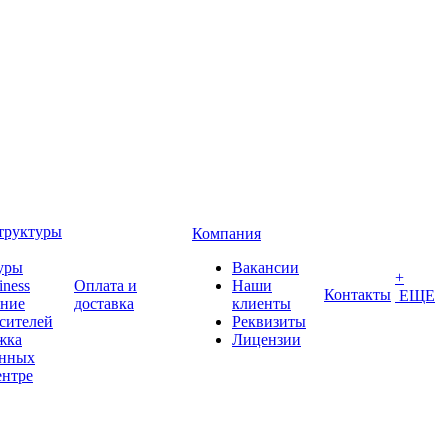
труктуры
Компания
уры
Вакансии
+
iness
Оплата и
Наши
Контакты
ЕЩЕ
ение
доставка
клиенты
сителей
Реквизиты
жка
Лицензии
анных
ентре