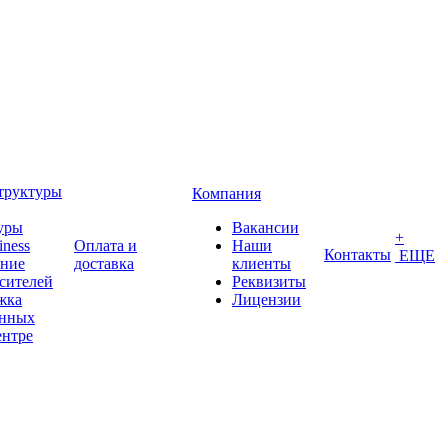
труктуры
Компания
уры
Вакансии
+
iness
Оплата и
Наши
Контакты
ЕЩЕ
ение
доставка
клиенты
сителей
Реквизиты
жка
Лицензии
анных
ентре