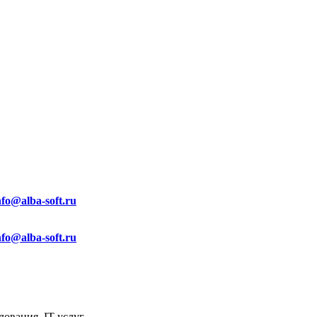
nfo@alba-soft.ru
nfo@alba-soft.ru
ования, IT услуг