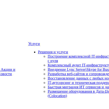
Услуги
Решения и услуги
Построение комплексной IT-инфрас
с нуля
Комплексный аудит IT-инфраструкт
Акции и
Внедрение Lync Server\Skype for Bus
овости
Разработка веб-сайтов и сопровожд
Восстановление данных с любых но
IT-аутсорсинг и техническая поддер
Быстрая миграция ИТ сервисов и д
Размещение оборудования в Дата-Ц
(Colocation)