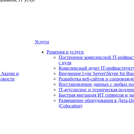
Услуги
Решения и услуги
Построение комплексной IT-инфрас
с нуля
Комплексный аудит IT-инфраструкт
Акции и
Внедрение Lync Server\Skype for Bus
овости
Разработка веб-сайтов и сопровожд
Восстановление данных с любых но
IT-аутсорсинг и техническая поддер
Быстрая миграция ИТ сервисов и д
Размещение оборудования в Дата-Ц
(Colocation)