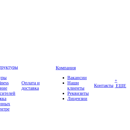
труктуры
Компания
уры
Вакансии
+
iness
Оплата и
Наши
Контакты
ЕЩЕ
ение
доставка
клиенты
сителей
Реквизиты
жка
Лицензии
анных
ентре