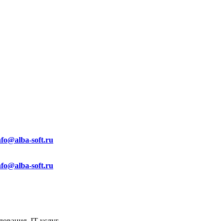
nfo@alba-soft.ru
nfo@alba-soft.ru
ования, IT услуг