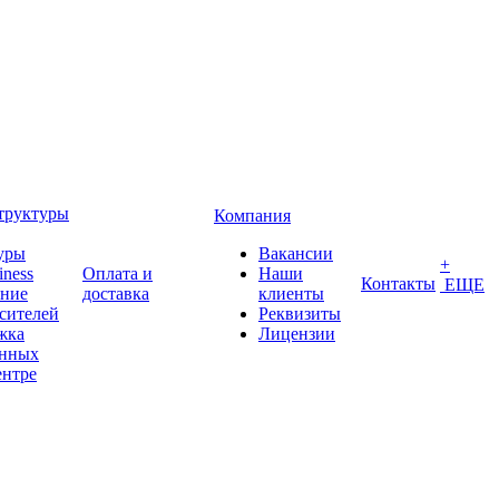
труктуры
Компания
уры
Вакансии
+
iness
Оплата и
Наши
Контакты
ЕЩЕ
ение
доставка
клиенты
сителей
Реквизиты
жка
Лицензии
анных
ентре