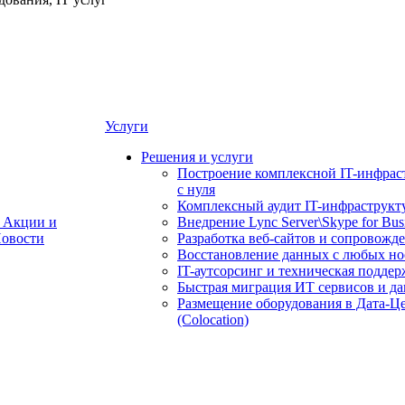
Услуги
Решения и услуги
Построение комплексной IT-инфрас
с нуля
Комплексный аудит IT-инфраструкт
Акции и
Внедрение Lync Server\Skype for Bus
овости
Разработка веб-сайтов и сопровожд
Восстановление данных с любых но
IT-аутсорсинг и техническая поддер
Быстрая миграция ИТ сервисов и д
Размещение оборудования в Дата-Ц
(Colocation)