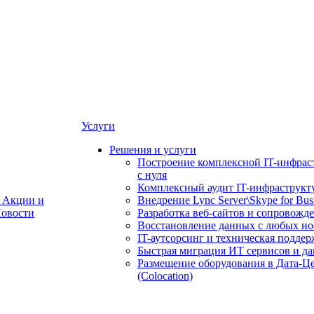
Услуги
Решения и услуги
Построение комплексной IT-инфрас
с нуля
Комплексный аудит IT-инфраструкт
Акции и
Внедрение Lync Server\Skype for Bus
овости
Разработка веб-сайтов и сопровожд
Восстановление данных с любых но
IT-аутсорсинг и техническая поддер
Быстрая миграция ИТ сервисов и д
Размещение оборудования в Дата-Ц
(Colocation)