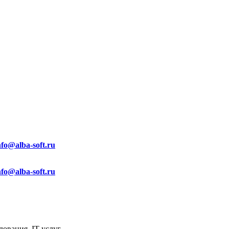
nfo@alba-soft.ru
nfo@alba-soft.ru
ования, IT услуг