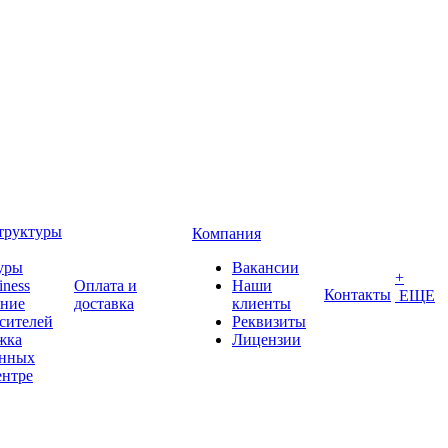
труктуры
Компания
уры
Вакансии
+
iness
Оплата и
Наши
Контакты
ЕЩЕ
ение
доставка
клиенты
сителей
Реквизиты
жка
Лицензии
анных
ентре