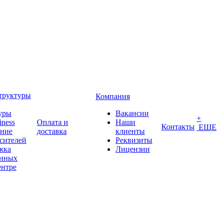
труктуры
Компания
уры
Вакансии
+
iness
Оплата и
Наши
Контакты
ЕЩЕ
ение
доставка
клиенты
сителей
Реквизиты
жка
Лицензии
анных
ентре