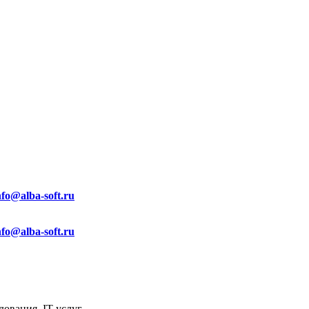
nfo@alba-soft.ru
nfo@alba-soft.ru
ования, IT услуг