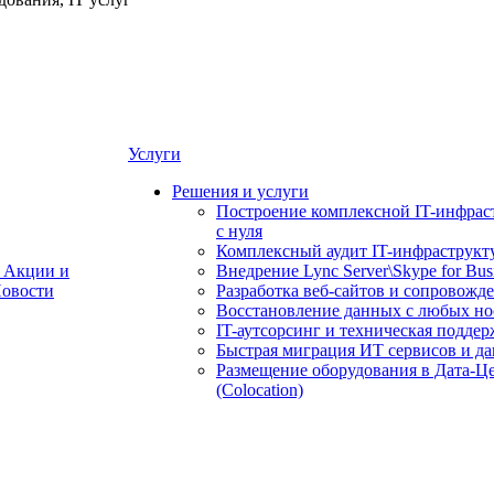
Услуги
Решения и услуги
Построение комплексной IT-инфрас
с нуля
Комплексный аудит IT-инфраструкт
Акции и
Внедрение Lync Server\Skype for Bus
овости
Разработка веб-сайтов и сопровожд
Восстановление данных с любых но
IT-аутсорсинг и техническая поддер
Быстрая миграция ИТ сервисов и д
Размещение оборудования в Дата-Ц
(Colocation)