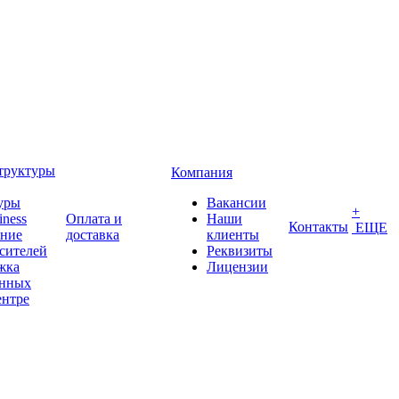
труктуры
Компания
уры
Вакансии
+
iness
Оплата и
Наши
Контакты
ЕЩЕ
ение
доставка
клиенты
сителей
Реквизиты
жка
Лицензии
анных
ентре