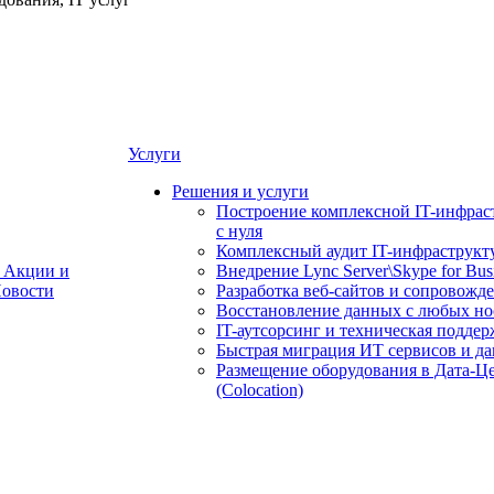
Услуги
Решения и услуги
Построение комплексной IT-инфрас
с нуля
Комплексный аудит IT-инфраструкт
Акции и
Внедрение Lync Server\Skype for Bus
овости
Разработка веб-сайтов и сопровожд
Восстановление данных с любых но
IT-аутсорсинг и техническая поддер
Быстрая миграция ИТ сервисов и д
Размещение оборудования в Дата-Ц
(Colocation)