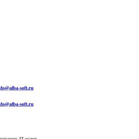
nfo@alba-soft.ru
nfo@alba-soft.ru
ования, IT услуг