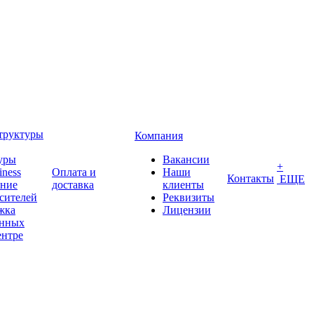
труктуры
Компания
уры
Вакансии
+
iness
Оплата и
Наши
Контакты
ЕЩЕ
ение
доставка
клиенты
сителей
Реквизиты
жка
Лицензии
анных
ентре