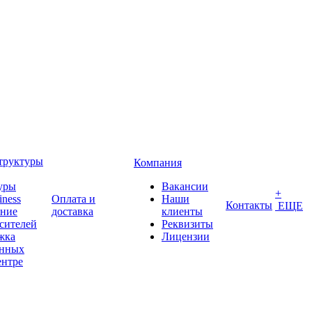
труктуры
Компания
уры
Вакансии
+
iness
Оплата и
Наши
Контакты
ЕЩЕ
ение
доставка
клиенты
сителей
Реквизиты
жка
Лицензии
анных
ентре