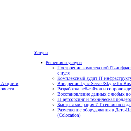
Услуги
Решения и услуги
Построение комплексной IT-инфрас
с нуля
Комплексный аудит IT-инфраструкт
Акции и
Внедрение Lync Server\Skype for Bus
овости
Разработка веб-сайтов и сопровожд
Восстановление данных с любых но
IT-аутсорсинг и техническая поддер
Быстрая миграция ИТ сервисов и д
Размещение оборудования в Дата-Ц
(Colocation)