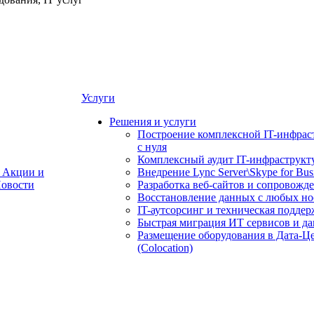
Услуги
Решения и услуги
Построение комплексной IT-инфрас
с нуля
Комплексный аудит IT-инфраструкт
Акции и
Внедрение Lync Server\Skype for Bus
овости
Разработка веб-сайтов и сопровожд
Восстановление данных с любых но
IT-аутсорсинг и техническая поддер
Быстрая миграция ИТ сервисов и д
Размещение оборудования в Дата-Ц
(Colocation)