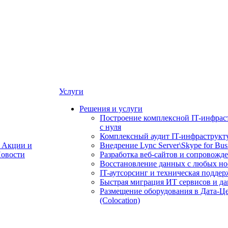
Услуги
Решения и услуги
Построение комплексной IT-инфрас
с нуля
Комплексный аудит IT-инфраструкт
Акции и
Внедрение Lync Server\Skype for Bus
овости
Разработка веб-сайтов и сопровожд
Восстановление данных с любых но
IT-аутсорсинг и техническая поддер
Быстрая миграция ИТ сервисов и д
Размещение оборудования в Дата-Ц
(Colocation)