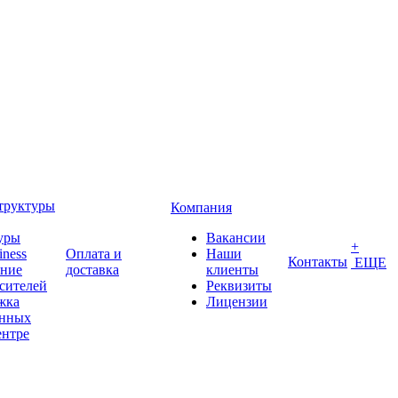
труктуры
Компания
уры
Вакансии
+
iness
Оплата и
Наши
Контакты
ЕЩЕ
ение
доставка
клиенты
сителей
Реквизиты
жка
Лицензии
анных
ентре