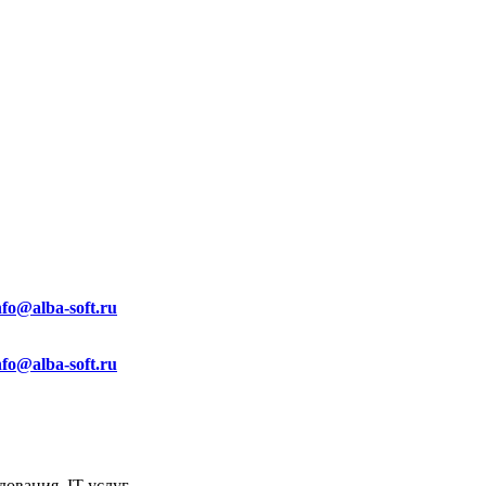
nfo@alba-soft.ru
nfo@alba-soft.ru
ования, IT услуг