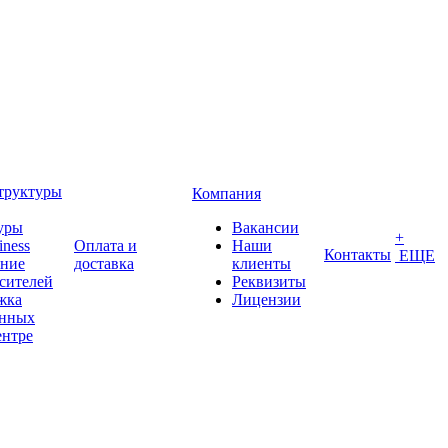
труктуры
Компания
уры
Вакансии
+
iness
Оплата и
Наши
Контакты
ЕЩЕ
ение
доставка
клиенты
сителей
Реквизиты
жка
Лицензии
анных
ентре