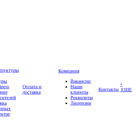
труктуры
Компания
уры
Вакансии
+
iness
Оплата и
Наши
Контакты
ЕЩЕ
ение
доставка
клиенты
сителей
Реквизиты
жка
Лицензии
анных
ентре