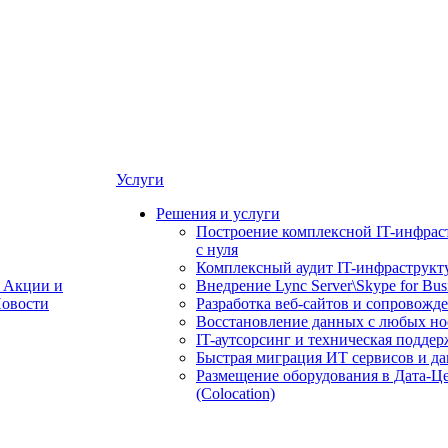
Услуги
Решения и услуги
Построение комплексной IT-инфрас
с нуля
Комплексный аудит IT-инфраструкт
Акции и
Внедрение Lync Server\Skype for Bus
овости
Разработка веб-сайтов и сопровожд
Восстановление данных с любых но
IT-аутсорсинг и техническая поддер
Быстрая миграция ИТ сервисов и д
Размещение оборудования в Дата-Ц
(Colocation)