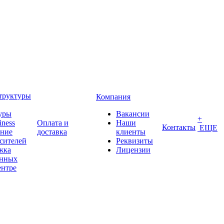
труктуры
Компания
уры
Вакансии
+
iness
Оплата и
Наши
Контакты
ЕЩЕ
ение
доставка
клиенты
сителей
Реквизиты
жка
Лицензии
анных
ентре