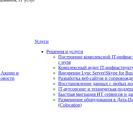
Услуги
Решения и услуги
Построение комплексной IT-инфрас
с нуля
Комплексный аудит IT-инфраструкт
Акции и
Внедрение Lync Server\Skype for Bus
овости
Разработка веб-сайтов и сопровожд
Восстановление данных с любых но
IT-аутсорсинг и техническая поддер
Быстрая миграция ИТ сервисов и д
Размещение оборудования в Дата-Ц
(Colocation)