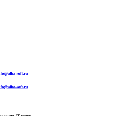
nfo@alba-soft.ru
nfo@alba-soft.ru
ования, IT услуг