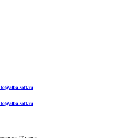
nfo@alba-soft.ru
nfo@alba-soft.ru
ования, IT услуг