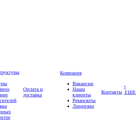
труктуры
Компания
уры
Вакансии
+
iness
Оплата и
Наши
Контакты
ЕЩЕ
ение
доставка
клиенты
сителей
Реквизиты
жка
Лицензии
анных
ентре