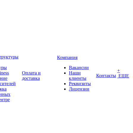
труктуры
Компания
уры
Вакансии
+
iness
Оплата и
Наши
Контакты
ЕЩЕ
ение
доставка
клиенты
сителей
Реквизиты
жка
Лицензии
анных
ентре