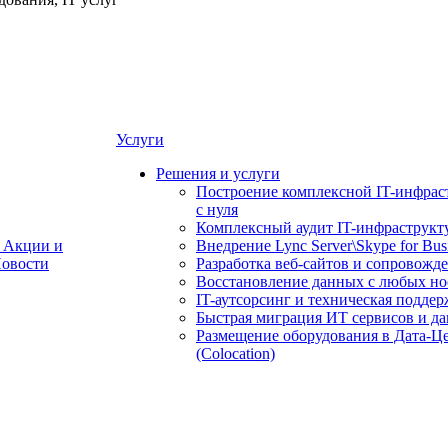
Услуги
Решения и услуги
Построение комплексной IT-инфрас
с нуля
Комплексный аудит IT-инфраструкт
Акции и
Внедрение Lync Server\Skype for Bus
овости
Разработка веб-сайтов и сопровожд
Восстановление данных с любых но
IT-аутсорсинг и техническая поддер
Быстрая миграция ИТ сервисов и д
Размещение оборудования в Дата-Ц
(Colocation)