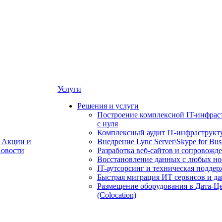
Услуги
Решения и услуги
Построение комплексной IT-инфрас
с нуля
Комплексный аудит IT-инфраструкт
Акции и
Внедрение Lync Server\Skype for Bus
овости
Разработка веб-сайтов и сопровожд
Восстановление данных с любых но
IT-аутсорсинг и техническая поддер
Быстрая миграция ИТ сервисов и д
Размещение оборудования в Дата-Ц
(Colocation)