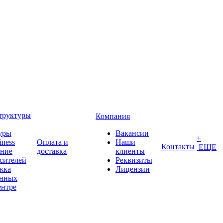
труктуры
Компания
уры
Вакансии
+
iness
Оплата и
Наши
Контакты
ЕЩЕ
ение
доставка
клиенты
сителей
Реквизиты
жка
Лицензии
анных
ентре