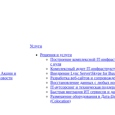
Услуги
Решения и услуги
Построение комплексной IT-инфрас
с нуля
Комплексный аудит IT-инфраструкт
Акции и
Внедрение Lync Server\Skype for Bus
овости
Разработка веб-сайтов и сопровожд
Восстановление данных с любых но
IT-аутсорсинг и техническая поддер
Быстрая миграция ИТ сервисов и д
Размещение оборудования в Дата-Ц
(Colocation)