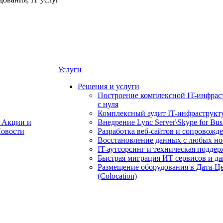
Услуги
Решения и услуги
Построение комплексной IT-инфрас
с нуля
Комплексный аудит IT-инфраструкт
Акции и
Внедрение Lync Server\Skype for Bus
овости
Разработка веб-сайтов и сопровожд
Восстановление данных с любых но
IT-аутсорсинг и техническая поддер
Быстрая миграция ИТ сервисов и д
Размещение оборудования в Дата-Ц
(Colocation)