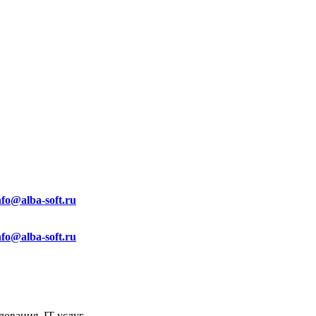
nfo@alba-soft.ru
nfo@alba-soft.ru
ования, IT услуг