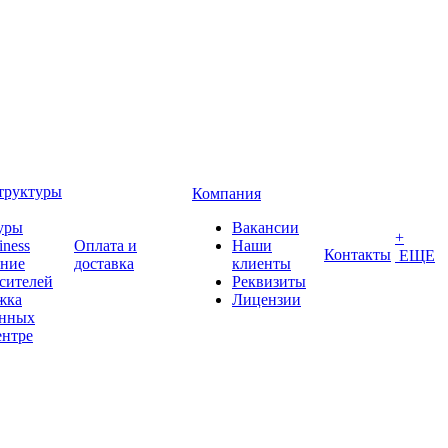
труктуры
Компания
уры
Вакансии
+
iness
Оплата и
Наши
Контакты
ЕЩЕ
ение
доставка
клиенты
сителей
Реквизиты
жка
Лицензии
анных
ентре