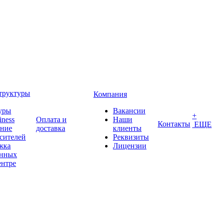
труктуры
Компания
уры
Вакансии
+
iness
Оплата и
Наши
Контакты
ЕЩЕ
ение
доставка
клиенты
сителей
Реквизиты
жка
Лицензии
анных
ентре