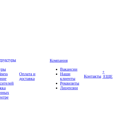
труктуры
Компания
уры
Вакансии
+
iness
Оплата и
Наши
Контакты
ЕЩЕ
ение
доставка
клиенты
сителей
Реквизиты
жка
Лицензии
анных
ентре