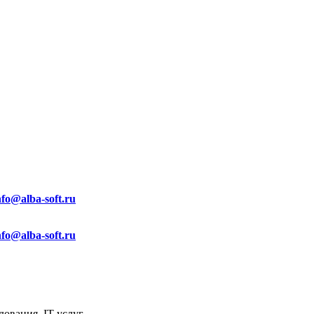
nfo@alba-soft.ru
nfo@alba-soft.ru
ования, IT услуг