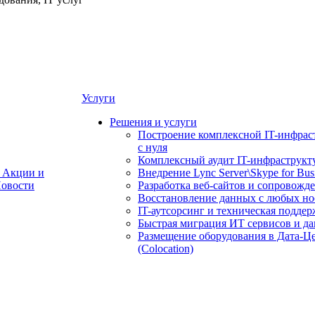
Услуги
Решения и услуги
Построение комплексной IT-инфрас
с нуля
Комплексный аудит IT-инфраструкт
Акции и
Внедрение Lync Server\Skype for Bus
овости
Разработка веб-сайтов и сопровожд
Восстановление данных с любых но
IT-аутсорсинг и техническая поддер
Быстрая миграция ИТ сервисов и д
Размещение оборудования в Дата-Ц
(Colocation)