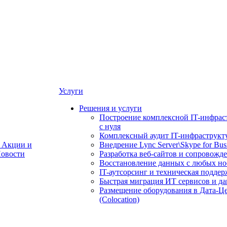
Услуги
Решения и услуги
Построение комплексной IT-инфрас
с нуля
Комплексный аудит IT-инфраструкт
Акции и
Внедрение Lync Server\Skype for Bus
овости
Разработка веб-сайтов и сопровожд
Восстановление данных с любых но
IT-аутсорсинг и техническая поддер
Быстрая миграция ИТ сервисов и д
Размещение оборудования в Дата-Ц
(Colocation)