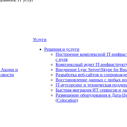
Услуги
Решения и услуги
Построение комплексной IT-инфрас
с нуля
Комплексный аудит IT-инфраструкт
Акции и
Внедрение Lync Server\Skype for Bus
овости
Разработка веб-сайтов и сопровожд
Восстановление данных с любых но
IT-аутсорсинг и техническая поддер
Быстрая миграция ИТ сервисов и д
Размещение оборудования в Дата-Ц
(Colocation)