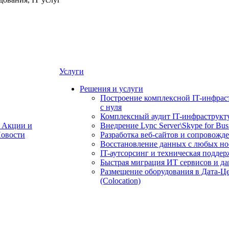
Услуги
Решения и услуги
Построение комплексной IT-инфрас
с нуля
Комплексный аудит IT-инфраструкт
Акции и
Внедрение Lync Server\Skype for Bus
овости
Разработка веб-сайтов и сопровожд
Восстановление данных с любых но
IT-аутсорсинг и техническая поддер
Быстрая миграция ИТ сервисов и д
Размещение оборудования в Дата-Ц
(Colocation)