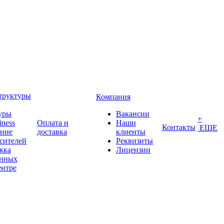
труктуры
Компания
уры
Вакансии
+
iness
Оплата и
Наши
Контакты
ЕЩЕ
ение
доставка
клиенты
сителей
Реквизиты
жка
Лицензии
анных
ентре