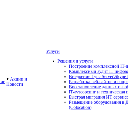
Услуги
Решения и услуги
Построение комплексной IT-и
Комплексный аудит IT-инфра
Внедрение Lync Server\Skype f
Акции и
ние
Разработка веб-сайтов и соп
Новости
Восстановление данных с лю
IT-аутсорсинг и техническая
Быстрая миграция ИТ сервис
Размещение оборудования в 
(Colocation)