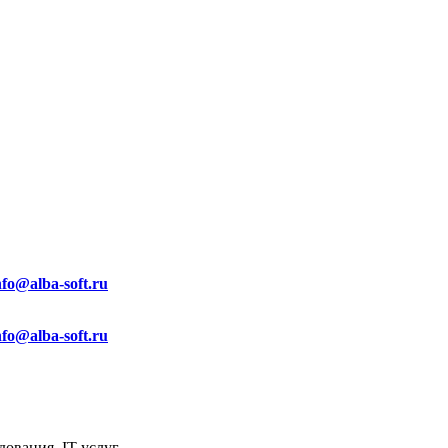
nfo@alba-soft.ru
nfo@alba-soft.ru
ования, IT услуг