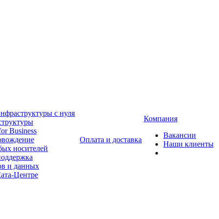
нфраструктуры с нуля
Компания
структуры
or Business
Вакансии
ровождение
Оплата и доставка
Наши клиенты
бых носителей
 поддержка
ов и данных
Дата-Центре